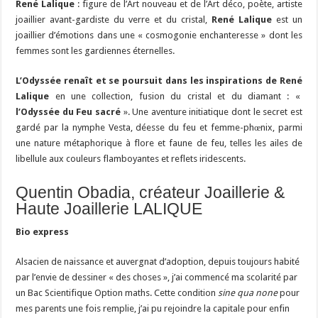
René Lalique
: figure de l’Art nouveau et de l’Art déco, poète, artiste
joaillier avant-gardiste du verre et du cristal,
René Lalique
est un
joaillier d’émotions dans une « cosmogonie enchanteresse » dont les
femmes sont les gardiennes éternelles.
L’Odyssée renaît et se poursuit dans les inspirations de René
Lalique
en une collection, fusion du cristal et du diamant : «
l’Odyssée du Feu sacré
». Une aventure initiatique dont le secret est
gardé par la nymphe Vesta, déesse du feu et femme-phœnix, parmi
une nature métaphorique à flore et faune de feu, telles les ailes de
libellule aux couleurs flamboyantes et reflets iridescents.
Quentin Obadia, créateur Joaillerie &
Haute Joaillerie LALIQUE
Bio express
Alsacien de naissance et auvergnat d’adoption, depuis toujours habité
par l’envie de dessiner « des choses », j’ai commencé ma scolarité par
un Bac Scientifique Option maths. Cette condition
sine qua
none
pour
mes parents une fois remplie, j’ai pu rejoindre la capitale pour enfin