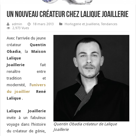
Un nouveau créateur chez Lalique Joaillerie
admin
18 mars 2013
Horlogerie et Joaillerie
,
Tendances
2,973 Vues
Avec l’arrivée du jeune
créateur
Quentin
Obadia
, la
Maison
Lalique
Joaillerie
fait
renaître entre
tradition et
modernité, l’
univers
du joaillier
René
Lalique
.
Lalique Joaillerie
invite à un fabuleux
Quentin Obadia créateur de Lalique
voyage dans l‘histoire
Joaillerie
du créateur de génie
,