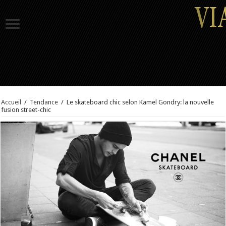
Accueil
/
Tendance
/
Le skateboard chic selon Kamel Gondry: la nouvelle
fusion street-chic