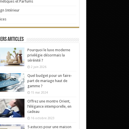
étiques et Parfums
gn Intérieur
ices
ers articles
Pourquoi le luxe moderne
privilégie désormais la
sérénité ?
2 juin 2026
Quel budget pour un faire-
part de mariage haut de
gamme ?
15 mai 2024
Offrez une montre Orient,
l’élégance intemporelle, en
cadeau
16 octobre 2023
5 astuces pour une maison