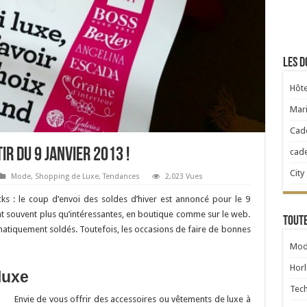
Les d
Hôte
Mari
Cad
tir du 9 janvier 2013 !
cad
City
Mode
,
Shopping de Luxe
,
Tendances
2,023 Vues
cks : le coup d’envoi des soldes d’hiver est annoncé pour le 9
ont souvent plus qu’intéressantes, en boutique comme sur le web.
Toute
ématiquement soldés. Toutefois, les occasions de faire de bonnes
Mod
Horl
luxe
Tec
Envie de vous offrir des accessoires ou vêtements de luxe à