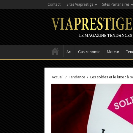
Contact
Sites Viaprestige
Sites Partenaires
Art
Gastronomie
Moteur
Ten
Accueil
/
Tendance
/
Les soldes et le luxe : à p