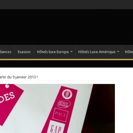
dances
Evasion
Hôtels luxe Europe
Hôtels Luxe Amérique
Hôte
artir du 9 janvier 2013 !