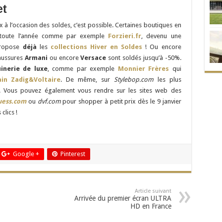
et
x à l’occasion des soldes, c’est possible. Certaines boutiques en
 toute l’année comme par exemple
Forzieri.fr
, devenu une
propose
déjà
les
collections Hiver en Soldes
! Ou encore
aussures
Armani
ou encore
Versace
sont soldés jusqu’à -50%.
inerie de luxe
, comme par exemple
Monnier Frères
qui
in Zadig&Voltaire
. De même, sur
Stylebop.com
les plus
és. Vous pouvez également vous rendre sur les sites web des
uess.com
ou
dvf.com
pour shopper à petit prix dès le 9 janvier
clics !
Google +
Pinterest
Article suivant
Arrivée du premier écran ULTRA
HD en France