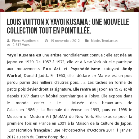
Louis Vuitton x Yayoi Kusama : une nouvelle
collection tout en pointillée.
Pierre Vaprilovski
19 novembre 2012
Mode
,
Tendances
2,617 Vues
Yayoi Kusama
est une artiste mondialement connue : elle est née au
Japon en 1929. De 1957 à 1973, elle vit à New York où elle participe
aux mouvements
Pop Art
et
Psychédélisme
cotoyant
Andy
Warhol
, Donald Judd.. En 1960, elle déclare : « Ma vie est un pois
perdu parmi des milliers d’autres pois… ». Les taches en forme de
petits pois deviendront sa signature. Elle rentre au japon en 1973 et vit
depuis 1977 dans un hôpital psychiatrique à Tokyo. Elle expose dans
le monde entier : Le Musée des beaux-arts de
Calais en 1986 ; la Biennale de Venise en 1993, puis en 1998 le
Museum of Modern Art (MoMA) de New York. Elle expose pour la
première fois en France en 2001 à la Maison de la Culture du Japon.
Consécration française : une rétrospective d’Octobre 2011 à Janvier
2012 au sein du Centre Pompidou.