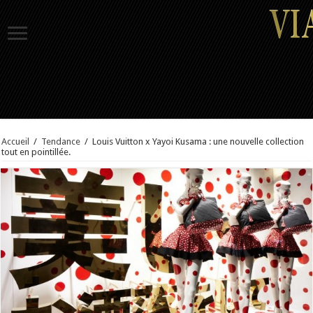
Accueil
/
Tendance
/
Louis Vuitton x Yayoi Kusama : une nouvelle collection
tout en pointillée.