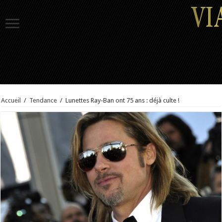
Accueil
/
Tendance
/
Lunettes Ray-Ban ont 75 ans : déjà culte !