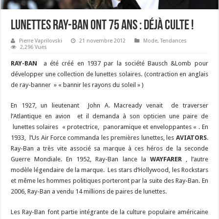
Lunettes Ray-Ban ont 75 ans : déjà culte !
Pierre Vaprilovski
21 novembre 2012
Mode
,
Tendances
2,296 Vues
RAY-BAN
a été créé en 1937 par la société Bausch &Lomb pour
développer une collection de lunettes solaires. (contraction en anglais
de ray-banner » « bannir les rayons du soleil » )
En 1927, un lieutenant John A. Macready venait de traverser
l’Atlantique en avion et il demanda à son opticien une paire de
lunettes solaires « protectrice, panoramique et enveloppantes « . En
1933, l’Us Air Force commanda les premières lunettes, les
AVIATORS
.
Ray-Ban a très vite associé sa marque à ces héros de la seconde
Guerre Mondiale. En 1952, Ray-Ban lance la
WAYFARER
, l’autre
modèle légendaire de la marque. Les stars d’Hollywood, les Rockstars
et même les hommes politiques porteront par la suite des Ray-Ban. En
2006, Ray-Ban a vendu 14 millions de paires de lunettes.
Les Ray-Ban font partie intégrante de la culture populaire américaine