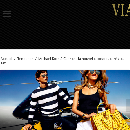
Accueil
/
Tendance
/
Michael Kors à Cannes : la nouvelle boutique très jet-
set