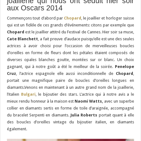
joaillerie qui nous ont séduit hier soir
aux Oscars 2014
Commençons tout d’abord par
Chopard
, le joaillier et horloger suisse
qui est un fidèle de ces grands d’événements: citons par exemple que
Chopard
est le joaillier attitré du Festival de Cannes. Hier soir sa muse,
Cate Blanchett
, a fait preuve d’audace puisqu’elle est une des seules
actrices à avoir choisi pour l’occasion de merveilleuses boucles
d’oreilles en forme de fleurs dont les pétales étaient composés de
diverses opales blanches goutte, montées sur or blanc. Un choix
gagnant, qui à notre goût a été le meilleur de la soirée.
Penelope
Cruz
, l’actrice espagnole elle aussi inconditionnelle de
Chopard
,
portait une magnifique paire de boucles d’oreilles longues en
diamants.Venons en maintenant à un autre grand nom de la joaillerie,
l’italien
Bulgari
, le bijoutier des stars. L’actrice qui à notre avis a le
mieux rendu honneur à la maison est
Naomi Watts,
avec un superbe
collier en diamants sertis en forme de toile d’araignée, accompagné
du bracelet Serpenti en diamants.
Julia Roberts
portait quant à elle
des boucles d’oreilles vintage du bijoutier italien, en diamants
également.