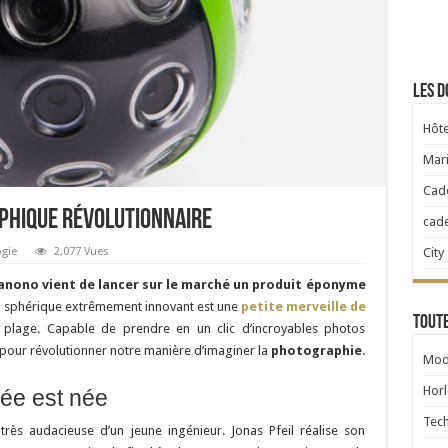
Les d
Hôte
Mari
Cad
phique révolutionnaire
cad
City
gie
2,077 Vues
anono vient de lancer sur le marché un produit éponyme
o
sphérique extrêmement innovant est une
petite merveille de
Toute
plage. Capable de prendre en un clic d’incroyables photos
pour révolutionner notre manière d’imaginer la
photographie
.
Mod
Horl
dée est née
Tec
très audacieuse d’un jeune ingénieur. Jonas Pfeil réalise son