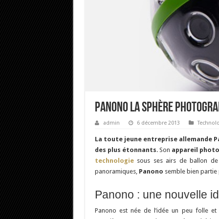
Panono la sphère photogra
admin
6 décembre 2013
Technolo
La toute jeune entreprise allemande P
des plus étonnants
. Son
appareil phot
technologie
sous ses airs de ballon de 
panoramiques,
Panono
semble bien partie 
Panono : une nouvelle i
Panono est née de l’idée un peu folle et 