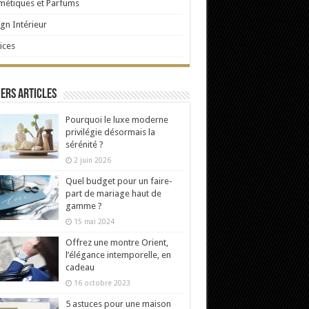
étiques et Parfums
gn Intérieur
ices
ers articles
Pourquoi le luxe moderne
privilégie désormais la
sérénité ?
2 juin 2026
Quel budget pour un faire-
part de mariage haut de
gamme ?
15 mai 2024
Offrez une montre Orient,
l’élégance intemporelle, en
cadeau
16 octobre 2023
5 astuces pour une maison