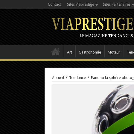
Contact
Sites Viaprestige
Sites Partenaires
Art
Gastronomie
Moteur
Ten
Accueil
/
Tendance
/
Panono la sphère photog