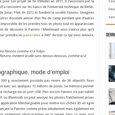
Cosm
pour son projet de fin d’études en 2011. Il s’associera par la
il a rencontré sur les bancs de l’Université technique de Berlin.
Desi
e de Jonas Pfeil. En 2012 ils fondent la société Panono. Imaginez
Serv
 autres discutent autour d’un feu de camp pendant que d’autres
 Impossible de les prendre tous en photo tout en apparaissant
ant de découvrir le Panono ! Maintenant vous n’aurez plus qu’à
Derni
 pour prendre un
panorama
à 360° de tout ce qui vous entoure,
anono mettent la ville sans dessus-dessous, comme ici à
ographique, mode d’emploi
 300 g exactement possède pas moins de 36 objectifs fixes
on avec ses quelques 72 millions de pixels. Sa mémoire permet
l se recharge via un port USB. Plus encore Panono n’a pas oublié
fi ou Bluetooth on peut envoyer les photos fraîchement prises
application téléchargeable pour mettre nos clichés 3D en ligne
lançant la Panono comme prévu initialement mais également en
eut également photographier en la tenant dans sa main tout