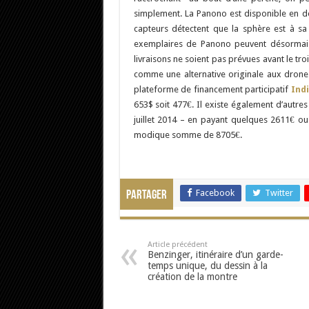
simplement. La Panono est disponible en deu
capteurs détectent que la sphère est à s
exemplaires de Panono peuvent désormai
livraisons ne soient pas prévues avant le t
comme une alternative originale aux drones.
plateforme de financement participatif
Ind
653$ soit 477€. Il existe également d’autre
juillet 2014 – en payant quelques 2611€ ou
modique somme de 8705€.
Facebook
Twitter
Partager
Article précédent
Benzinger, itinéraire d’un garde-
temps unique, du dessin à la
création de la montre