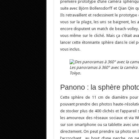
première prototype d’une caméra sphérique 
suite avec Björn Bollensdorff et Qian Qin qu’
Ils retravaillent et redessinent le prototyp
vous sur la plage, les uns se baignent, les
encore disputent un match de beach-volley.
vous même sur le cliché. Mais ça c’était av
lancer cette étonnante sphère dans le ciel
vous inclus.
Les panoramas à 360° avec la caméra P
Tokyo.
Panono : la sphère phot
Cette sphère de 11 cm de diamètre pour
pouvant prendre des photos haute-résoluti
de stocker plus de 400 clichés et l’apparei
les amoureux des réseaux sociaux et via Wi
sur son smartphone ou sa tablette avec une 
directement. On peut prendre sa photo en 
l’accrochant au bout d’une perche, on p