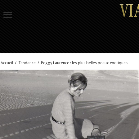
Accueil
/
Tendance
/
Peggy Laurence : les plus belles peaux exotiques