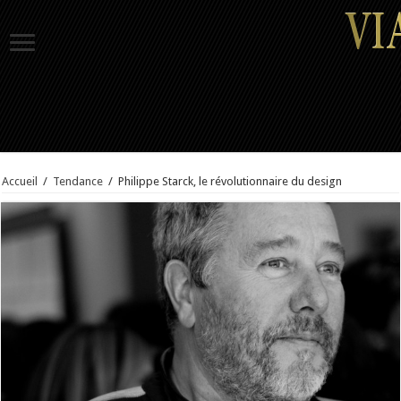
Accueil
/
Tendance
/
Philippe Starck, le révolutionnaire du design