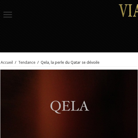
Accueil
/
Tendance
/
Qela, la perle du Qatar se dévoile