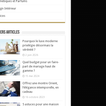
étiques et Parfums
gn Intérieur
ices
ers articles
Pourquoi le luxe moderne
privilégie désormais la
sérénité ?
2 juin 2026
Quel budget pour un faire-
part de mariage haut de
gamme ?
15 mai 2024
Offrez une montre Orient,
l’élégance intemporelle, en
cadeau
16 octobre 2023
5 astuces pour une maison