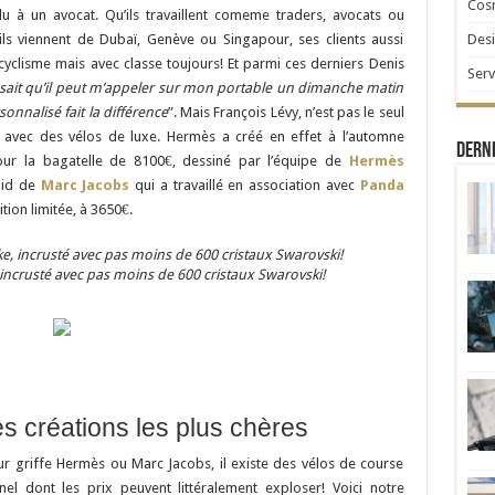
Cosm
 à un avocat. Qu’ils travaillent comeme traders, avocats ou
Desi
ils viennent de Dubaï, Genève ou Singapour, ses clients aussi
yclisme mais avec classe toujours! Et parmi ces derniers Denis
Serv
l sait qu’il peut m’appeler sur mon portable un dimanche matin
nnalisé fait la différence
”. Mais François Lévy, n’est pas le seul
fs avec des vélos de luxe. Hermès a créé en effet à l’automne
Derni
our la bagatelle de 8100€, dessiné par l’équipe de
Hermès
uid de
Marc Jacobs
qui a travaillé en association avec
Panda
ion limitée, à 3650€.
 incrusté avec pas moins de 600 cristaux Swarovski!
es créations les plus chères
r griffe Hermès ou Marc Jacobs, il existe des vélos de course
l dont les prix peuvent littéralement exploser! Voici notre