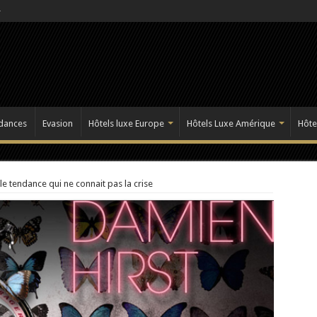
dances
Evasion
Hôtels luxe Europe
Hôtels Luxe Amérique
Hôte
le tendance qui ne connait pas la crise