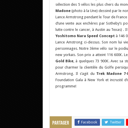
sélection des 5 vélos les plus chers du mond
Madone
(photo à la Une) dessiné par le non
Lance Armstrong pendant le Tour de France 2
d’une vente aux enchères par Sotheby’s pour
lutte contre le cancer, à Austin au Texas) . Il
Yoshitomo Nara Speed Concept
à 146 0
Lance Amstrong ci-dessus. Son nom lui vie
personnages. Notre 3ème vélo sur le podi
new yorkais. Son prix a atteint 116 600€. L
Gold Bike
, à quelques 73 900€. Avec sa str
pour charmer la clientèle du Golfe persiqu
Armstrong. Il s’agit du
Trek Madone 7-
Foundation Gala à New York et incrusté d’
programme!
Facebook
Twitter
Partager