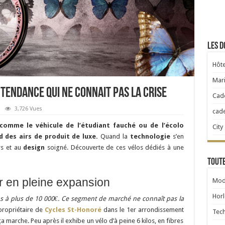
Les d
Hôte
Mari
 tendance qui ne connait pas la crise
Cad
3,726 Vues
cad
comme le véhicule de l’étudiant fauché ou de l’écolo
City
des airs de produit de luxe.
Quand la
technologie
s’en
rs et au
design
soigné. Découverte de ces vélos dédiés à une
Toute
r en pleine expansion
Mod
Horl
s à plus de 10 000€. Ce segment de marché ne connaît pas la
 propriétaire de
Cycles St-Honoré
dans le 1er arrondissement
Tec
a marche. Peu après il exhibe un vélo d’à peine 6 kilos, en fibres