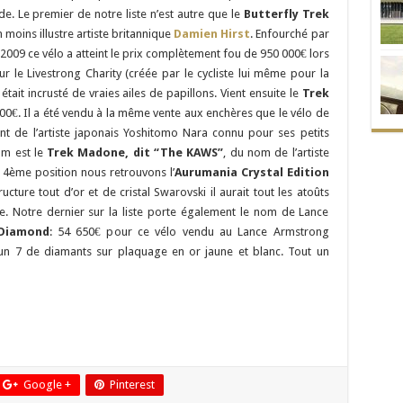
e. Le premier de notre liste n’est autre que le
Butterfly Trek
 moins illustre artiste britannique
Damien Hirst
. Enfourché par
009 ce vélo a atteint le prix complètement fou de 950 000€ lors
 le Livestrong Charity (créée par le cycliste lui même pour la
 était incrusté de vraies ailes de papillons. Vient ensuite le
Trek
00€. Il a été vendu à la même vente aux enchères que le vélo de
nt de l’artiste japonais Yoshitomo Nara connu pour ses petits
um est le
Trek Madone, dit “The KAWS”
, du nom de l’artiste
e 4ème position nous retrouvons l’
Aurumania Crystal Edition
ucture tout d’or et de cristal Swarovski il aurait tout les atoûts
e. Notre dernier sur la liste porte également le nom de Lance
Diamond
: 54 650€ pour ce vélo vendu au Lance Armstrong
un 7 de diamants sur plaquage en or jaune et blanc. Tout un
Google +
Pinterest