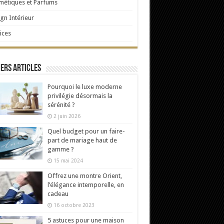
étiques et Parfums
gn Intérieur
ices
ers articles
Pourquoi le luxe moderne
privilégie désormais la
sérénité ?
2 juin 2026
Quel budget pour un faire-
part de mariage haut de
gamme ?
15 mai 2024
Offrez une montre Orient,
l’élégance intemporelle, en
cadeau
16 octobre 2023
5 astuces pour une maison