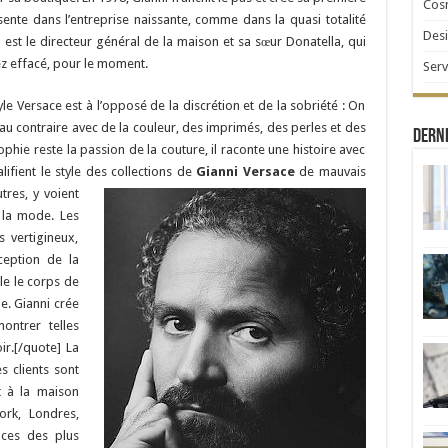
Cosm
sente dans l’entreprise naissante, comme dans la quasi totalité
Desi
o est le directeur général de la maison et sa sœur Donatella, qui
ez effacé, pour le moment.
Serv
yle Versace est à l’opposé de la discrétion et de la sobriété : On
au contraire avec de la couleur, des imprimés, des perles et des
Derni
phie reste la passion de la couture, il raconte une histoire avec
ifient le style des collections de
Gianni Versace
de mauvais
tres, y voient
e la mode. Les
s vertigineux,
ception de la
e le corps de
e. Gianni crée
ontrer telles
ir.[/quote] La
 clients sont
t à la maison
ork, Londres,
ices des plus