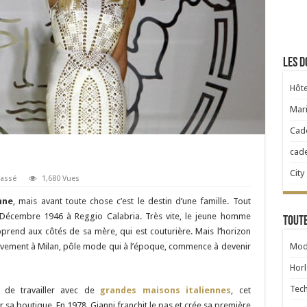
Les d
Hôte
Mari
Cad
cad
City
lassé
1,680 Vues
nne
, mais avant toute chose c’est le destin d’une famille. Tout
 Décembre 1946 à Reggio Calabria. Très vite, le jeune homme
Toute
apprend aux côtés de sa mère, qui est couturière. Mais l’horizon
Mod
nitivement à Milan, pôle mode qui à l’époque, commence à devenir
Horl
Tec
 de travailler avec de
grandes maisons italiennes
, cet
 sa boutique. En 1978, Gianni franchit le pas et crée sa première