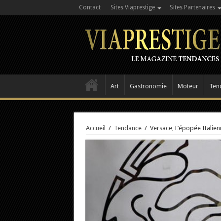
Contact
Sites Viaprestige
Sites Partenaires
Art
Gastronomie
Moteur
Ten
Accueil
/
Tendance
/
Versace, L’épopée Italien