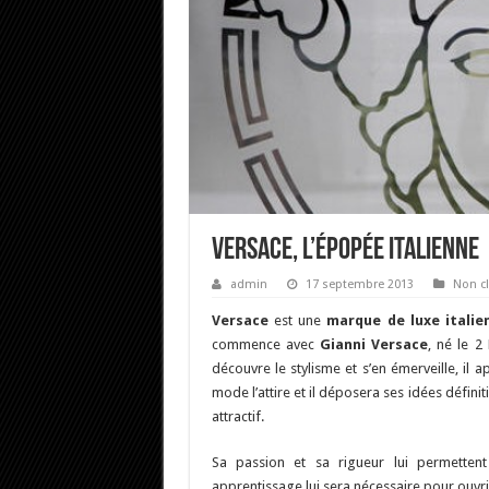
Versace, L’épopée Italienne
admin
17 septembre 2013
Non c
Versace
est une
marque de luxe italie
commence avec
Gianni Versace
, né le 2
découvre le stylisme et s’en émerveille, il 
mode l’attire et il déposera ses idées défi
attractif.
Sa passion et sa rigueur lui permettent
apprentissage lui sera nécessaire pour ouvrir