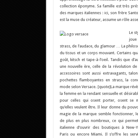
collection éponyme. Sa famille est très pré
des marques italiennes : ici, son frère Sant
est la muse du créateur, assume un rôle ass
Le st
joue 
strass, de l’audace, du glamour … La philoso
du tissus et un corps mouvant. Certains qual
goût, kitsch et tape-à-l’oeil.
Tandis que d’au
une nouvelle ère, celle de la révolution d
accessoires sont aussi extravagants, talon
pochettes flamboyantes en strass, la con
mode selon Versace. [quote]La marque révèl
la femme en la rendant sensuelle et désirabl
pour celles qui osent porter, osent se m
qu’elles veulent être. Il leur donne du pouvo
magie de la marque semble fonctionner, les
de plus en plus nombreux, ce qui perme
italienne d’ouvrir des boutiques à New-Y
Paris ou encore Miami. Il s’offre les serv