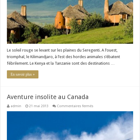
et
de
la
Tanzanie
Le soleil rouge se levant sur les plaines du Seregenti. A l’ouest,
triomphal, le Kilimandjaro, à l’est des hordes animales s’ébatent
fébrilement. Le Kenya et la Tanzanie sont des destinations …
En savoir plus »
Aventure insolite au Canada
sur
admin
21 mai 2013
Commentaires fermés
Aventure
insolite
au
Canada