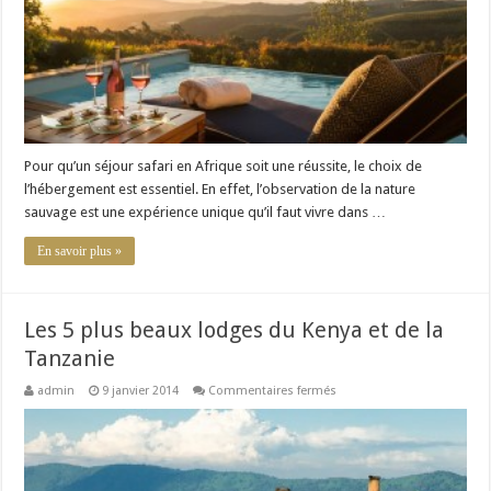
luxe
en
Afrique
Pour qu’un séjour safari en Afrique soit une réussite, le choix de
l’hébergement est essentiel. En effet, l’observation de la nature
sauvage est une expérience unique qu’il faut vivre dans …
En savoir plus »
Les 5 plus beaux lodges du Kenya et de la
Tanzanie
sur
admin
9 janvier 2014
Commentaires fermés
Les
5
plus
beaux
lodges
du
Kenya