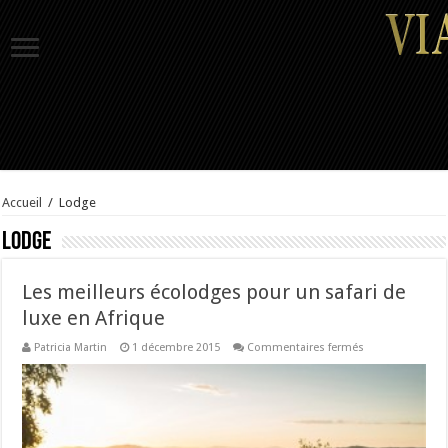
Accueil
/
Lodge
Lodge
Les meilleurs écolodges pour un safari de
luxe en Afrique
sur
Patricia Martin
1 décembre 2015
Commentaires fermés
Les
meilleurs
écolodges
pour
un
safari
de