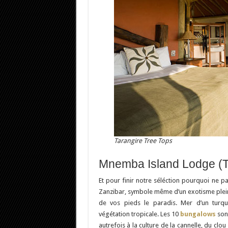
Tarangire Tree Tops
Mnemba Island Lodge (T
Et pour finir notre séléction pourquoi ne p
Zanzibar, symbole même d’un exotisme plein 
de vos pieds le paradis. Mer d’un turquoi
végétation tropicale. Les 10
bungalows
sont
autrefois à la culture de la cannelle, du clou 