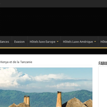
dances
Evasion
Hôtels luxe Europe
Hôtels Luxe Amérique
Hôte
 Kenya et de la Tanzanie
Fabul