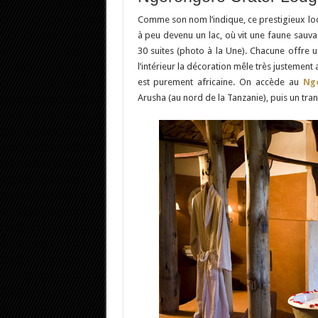
Comme son nom l’indique, ce prestigieux lod
à peu devenu un lac, où vit une faune sauv
30 suites (photo à la Une). Chacune offre 
l’intérieur la décoration mêle très justement
est purement africaine. On accède au
Ng
Arusha (au nord de la Tanzanie), puis un tran