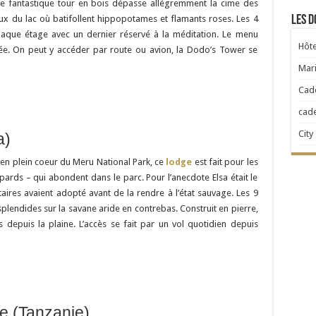
tte fantastique tour en bois dépasse allégremment la cime des
Les d
ux du lac où batifollent hippopotames et flamants roses. Les 4
haque étage avec un dernier réservé à la méditation. Le menu
Hôte
e. On peut y accéder par route ou avion, la Dodo’s Tower se
Mari
Cad
cad
City
a)
 en plein coeur du Meru National Park, ce
lodge
est fait pour les
pards – qui abondent dans le parc. Pour l’anecdote Elsa était le
aires avaient adopté avant de la rendre à l’état sauvage. Les 9
splendides sur la savane aride en contrebas. Construit en pierre,
s depuis la plaine. L’accès se fait par un vol quotidien depuis
e (Tanzanie)