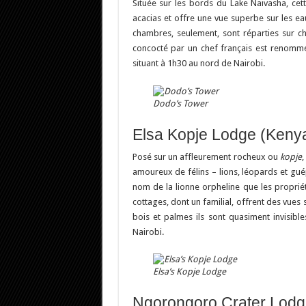
Située sur les bords du Lake Naivasha, ce
acacias et offre une vue superbe sur les ea
chambres, seulement, sont réparties sur c
concocté par un chef français est renommé
situant à 1h30 au nord de Nairobi.
Dodo’s Tower
Elsa Kopje Lodge (Keny
Posé sur un affleurement rocheux ou
kopje
,
amoureux de félins – lions, léopards et gué
nom de la lionne orpheline que les propriét
cottages, dont un familial, offrent des vues 
bois et palmes ils sont quasiment invisible
Nairobi.
Elsa’s Kopje Lodge
Ngorongoro Crater Lodg