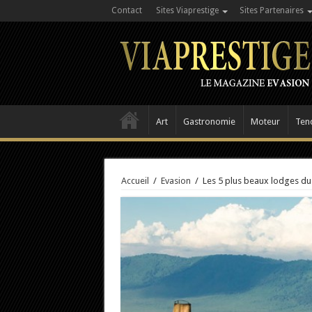
Contact
Sites Viaprestige
Sites Partenaires
Art
Gastronomie
Moteur
Ten
Accueil
/
Evasion
/
Les 5 plus beaux lodges du