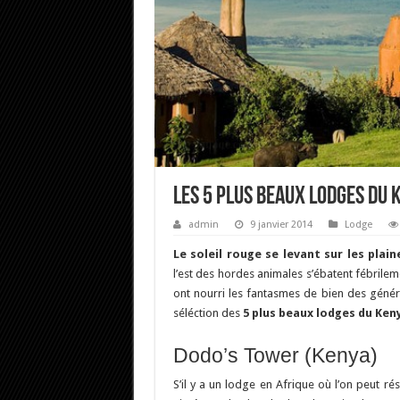
Les 5 plus beaux lodges du 
admin
9 janvier 2014
Lodge
Le soleil rouge se levant sur les plain
l’est des hordes animales s’ébatent fébrilem
ont nourri les fantasmes de bien des généra
séléction des
5 plus beaux lodges du Ken
Dodo’s Tower (Kenya)
S’il y a un lodge en Afrique où l’on peut rés