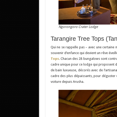
Ngorongoro Crater Lodge
Tarangire Tree Tops (Ta
Qui ne se rappelle pas – avec une certaine 
souvenir d’enfance qui devient un rêve éveil
Tops
. Chacun des 28 bungalows sont contru
cadre unique pour ce lodge qui proposent 
de bain luxueuse, décorés avec de l’artisana
cadre des plus dépaissants, pour déguster 
voiture depuis Arusha.