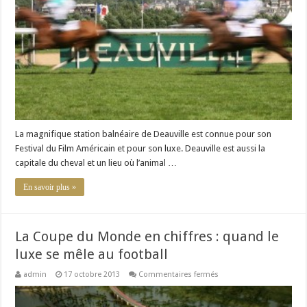
du
Cheval
à
Deauville
La magnifique station balnéaire de Deauville est connue pour son
Festival du Film Américain et pour son luxe. Deauville est aussi la
capitale du cheval et un lieu où l’animal …
En savoir plus »
La Coupe du Monde en chiffres : quand le
luxe se mêle au football
sur
admin
17 octobre 2013
Commentaires fermés
La
Coupe
du