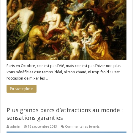
à
Paris
en
Octobre
:
plaisir
et
détente
assurés
Paris en Octobre, ce n’est pas l’été, mais ce n’est pas l’hiver non plus…
Vous bénéficiez d’un temps idéal, ni trop chaud, ni trop froid ! C’est
l’occasion de mixer les …
En savoir plus »
Plus grands parcs d’attractions au monde :
sensations garanties
sur
admin
16 septembre 2013
Commentaires fermés
Plus