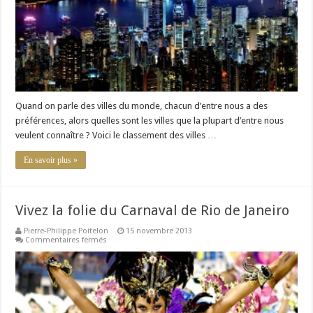
2013
Quand on parle des villes du monde, chacun d’entre nous a des
préférences, alors quelles sont les villes que la plupart d’entre nous
veulent connaître ? Voici le classement des villes …
En savoir plus »
Vivez la folie du Carnaval de Rio de Janeiro
Pierre-Philippe Poitelon
15 novembre 2013
sur
Commentaires fermés
Vivez
la
folie
du
Carnaval
de
Rio
de