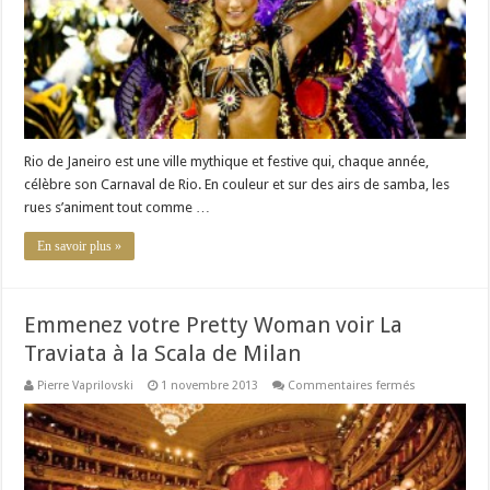
Janeiro
Rio de Janeiro est une ville mythique et festive qui, chaque année,
célèbre son Carnaval de Rio. En couleur et sur des airs de samba, les
rues s’animent tout comme …
En savoir plus »
Emmenez votre Pretty Woman voir La
Traviata à la Scala de Milan
sur
Pierre Vaprilovski
1 novembre 2013
Commentaires fermés
Emmenez
votre
Pretty
Woman
voir
La
Traviata