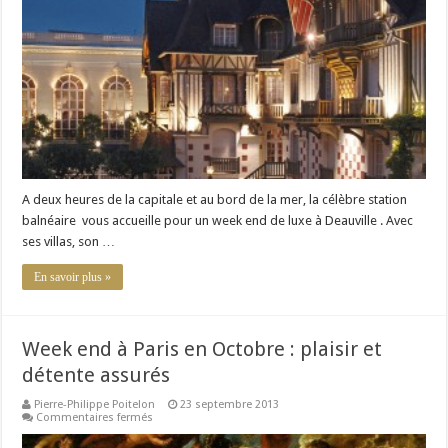
à
Deauville
A deux heures de la capitale et au bord de la mer, la célèbre station
balnéaire vous accueille pour un week end de luxe à Deauville . Avec
ses villas, son …
En savoir plus »
Week end à Paris en Octobre : plaisir et
détente assurés
Pierre-Philippe Poitelon
23 septembre 2013
sur
Commentaires fermés
Week
end