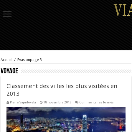
Accueil
/
Evasion
page 3
Voyage
Classement des villes les plus visitées en
2013
sur
Pierre Vaprilovski
18 novembre 2013
Commentaires fermés
Classement
des
villes
les
plus
visitées
en