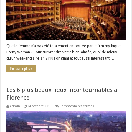
à
la
Scala
de
Milan
Quelle femme n’a pas été totalement emportée par le film mythique
Pretty Woman ? Pour surprendre votre bien-aimée, quoi de mieux
qu’un weekend à Milan ? Plus original et tout aussi intéressant …
En savoir plus »
Les 6 plus beaux lieux incontournables à
Florence
sur
admin
24 octobre 2013
Commentaires fermés
Les
6
plus
beaux
lieux
incontournables