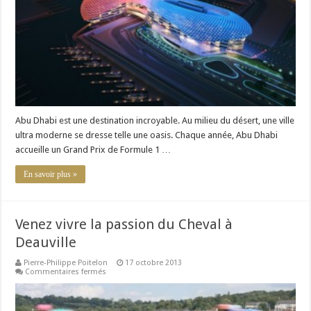
au
Grand
Prix
d’Abu
Dhabi
Abu Dhabi est une destination incroyable. Au milieu du désert, une ville
ultra moderne se dresse telle une oasis. Chaque année, Abu Dhabi
accueille un Grand Prix de Formule 1 …
En savoir plus »
Venez vivre la passion du Cheval à
Deauville
Pierre-Philippe Poitelon
17 octobre 2013
sur
Commentaires fermés
Venez
vivre
la
passion