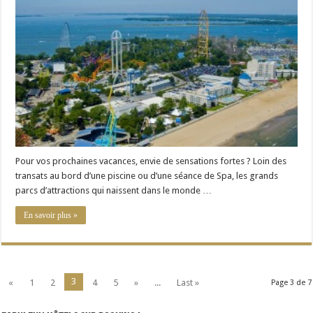
grands
parcs
d’attractions
au
monde
:
sensations
garanties
Pour vos prochaines vacances, envie de sensations fortes ? Loin des
transats au bord d’une piscine ou d’une séance de Spa, les grands
parcs d’attractions qui naissent dans le monde …
En savoir plus »
3
«
1
2
4
5
»
...
Last »
Page 3 de 7