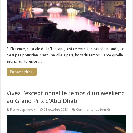
à
Florence
Si Florence, capitale de la Toscane, est célèbre à travers le monde, ce
n’est pas pour rien. C’est une ville à part, hors du temps. Parce qu’elle
est riche, Florence …
En savoir plus »
Vivez l’exceptionnel le temps d’un weekend
au Grand Prix d’Abu Dhabi
sur
Pierre Vaprilovski
21 octobre 2013
Commentaires fermés
Vivez
l’exceptionnel
le
temps
d’un
weekend