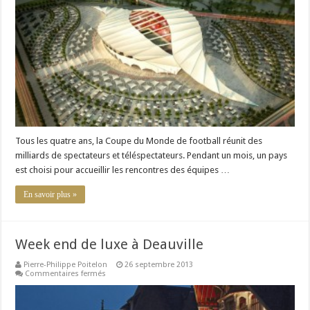
Monde
en
chiffres
:
quand
le
luxe
se
mêle
au
football
Tous les quatre ans, la Coupe du Monde de football réunit des
milliards de spectateurs et téléspectateurs. Pendant un mois, un pays
est choisi pour accueillir les rencontres des équipes …
En savoir plus »
Week end de luxe à Deauville
Pierre-Philippe Poitelon
26 septembre 2013
sur
Commentaires fermés
Week
end
de
luxe