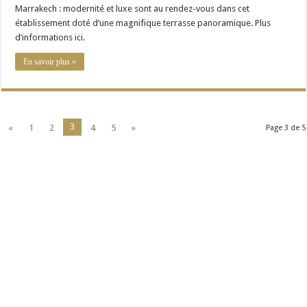
Marrakech : modernité et luxe sont au rendez-vous dans cet
établissement doté d’une magnifique terrasse panoramique. Plus
d’informations ici.
En savoir plus »
3
«
1
2
4
5
»
Page 3 de 5