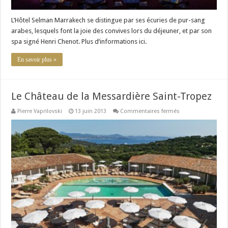
L’Hôtel Selman Marrakech se distingue par ses écuries de pur-sang
arabes, lesquels font la joie des convives lors du déjeuner, et par son
spa signé Henri Chenot. Plus d’informations ici.
En savoir plus »
Le Château de la Messardière Saint-Tropez
sur
Pierre Vaprilovski
13 juin 2013
Commentaires fermés
Le
Château
de
la
Messardière
Saint-
Tropez