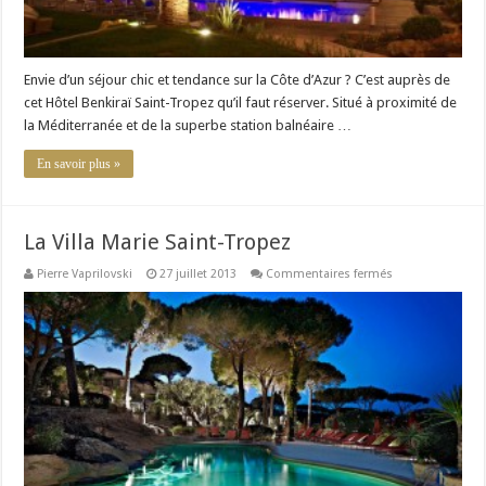
Envie d’un séjour chic et tendance sur la Côte d’Azur ? C’est auprès de
cet Hôtel Benkiraï Saint-Tropez qu’il faut réserver. Situé à proximité de
la Méditerranée et de la superbe station balnéaire …
En savoir plus »
La Villa Marie Saint-Tropez
sur
Pierre Vaprilovski
27 juillet 2013
Commentaires fermés
La
Villa
Marie
Saint-
Tropez