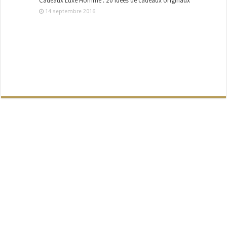
Cadeaux Luxe Homme : 20 idées de cadeaux originaux
14 septembre 2016