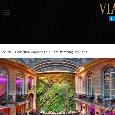
Accueil
/
Collection Viaprestige
/
Hôtel Pershing Hall Paris