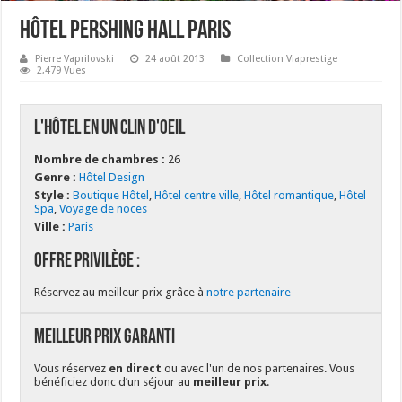
Hôtel Pershing Hall Paris
Pierre Vaprilovski
24 août 2013
Collection Viaprestige
2,479 Vues
L'hôtel en un clin d'oeil
Nombre de chambres :
26
Genre :
Hôtel Design
Style :
Boutique Hôtel
,
Hôtel centre ville
,
Hôtel romantique
,
Hôtel
Spa
,
Voyage de noces
Ville :
Paris
Offre Privilège :
Réservez au meilleur prix grâce à
notre partenaire
Meilleur Prix Garanti
Vous réservez
en direct
ou avec l'un de nos partenaires. Vous
bénéficiez donc d’un séjour au
meilleur prix
.