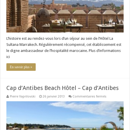
L’histoire est au rendez-vous lors d’un séjour au sein de l’Hôtel La
Sultana Marrakech. Régulièrement récompensé, cet établissement est
le digne ambassadeur de l’hospitalité marocaine. Plus d’informations
ici
En savoir plus »
Cap d’Antibes Beach Hôtel – Cap d’Antibes
sur
Pierre Vaprilovski
26 janvier 2013
Commentaires fermés
Cap
d’Antibes
Beach
Hôtel
–
Cap
d’Antibes