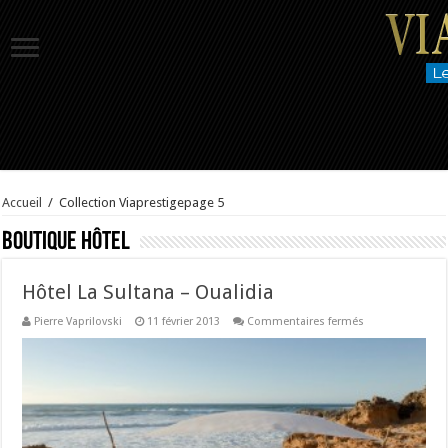
Accueil
/
Collection Viaprestige
page 5
Boutique Hôtel
Hôtel La Sultana – Oualidia
sur
Pierre Vaprilovski
11 février 2013
Commentaires fermés
Hôtel
La
Sultana
–
Oualidia