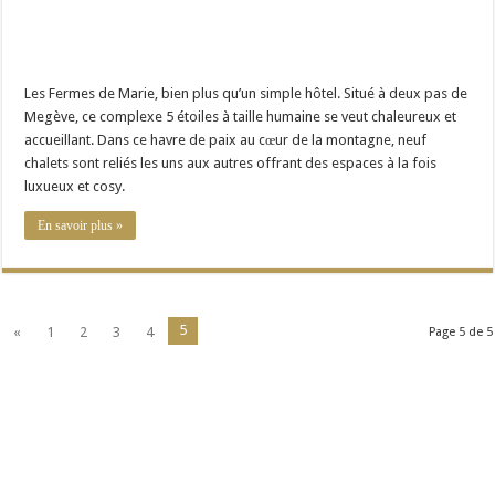
Les Fermes de Marie, bien plus qu’un simple hôtel. Situé à deux pas de
Megève, ce complexe 5 étoiles à taille humaine se veut chaleureux et
accueillant. Dans ce havre de paix au cœur de la montagne, neuf
chalets sont reliés les uns aux autres offrant des espaces à la fois
luxueux et cosy.
En savoir plus »
5
«
1
2
3
4
Page 5 de 5