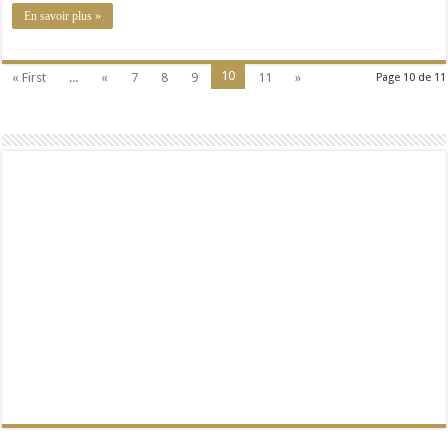
En savoir plus »
10
« First
...
«
7
8
9
11
»
Page 10 de 11