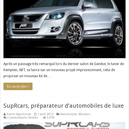
Tiguan
par
ABT
Après un passage très remarqué lors du dernier salon de Genève, le tuner de
Kempten, ABT, se lance sur un nouveau projet impressionnant, celui de
proposer un nouveau kit de …
En savoir plus »
SupRcars, préparateur d’automobiles de luxe
Pierre Vaprilovski
1 avril 2013
Automobile
,
Moteurs
sur
Commentaires fermés
3,978
SupRcars,
préparateur
d’automobiles