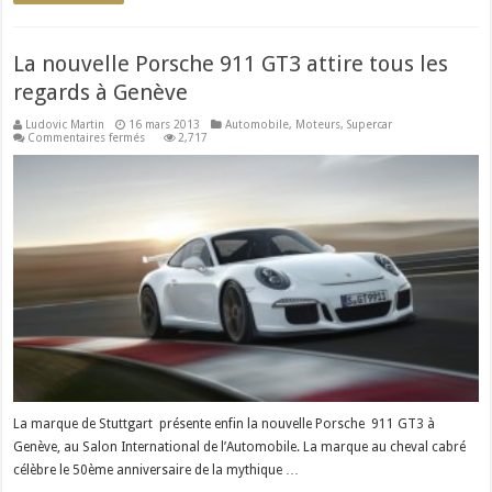
La nouvelle Porsche 911 GT3 attire tous les
regards à Genève
Ludovic Martin
16 mars 2013
Automobile
,
Moteurs
,
Supercar
sur
Commentaires fermés
2,717
La
nouvelle
Porsche
911
GT3
attire
tous
les
regards
à
Genève
La marque de Stuttgart présente enfin la nouvelle Porsche 911 GT3 à
Genève, au Salon International de l’Automobile. La marque au cheval cabré
célèbre le 50ème anniversaire de la mythique …