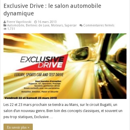
Exclusive Drive : le salon automobile
dynamique
Pierre Vaprilovski
16 mars 2013
sur
Automobile
,
Berlines de Luxe
,
Moteurs
,
Supercar
Commentaires fermés
Exclusive
1,731
Drive
:
le
salon
automobil
dynamique
Les 22 et 23 mars prochain se tiendra au Mans, sur le circuit Bugatti, un
salon d’un nouveau genre. Bien loin des concepts classiques, et souvent un
peu trop statiques, Exclusive …
En savoir plus »