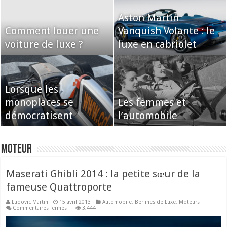
Aston Martin
Comment louer une
Vanquish Volante : le
voiture de luxe ?
luxe en cabriolet
Lorsque les
monoplaces se
Les femmes et
démocratisent
l’automobile
Moteur
Maserati Ghibli 2014 : la petite sœur de la
fameuse Quattroporte
Ludovic Martin
15 avril 2013
Automobile
,
Berlines de Luxe
,
Moteurs
sur
Commentaires fermés
3,444
Maserati
Ghibli
2014