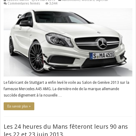
sur
Commentaires fermés
3,044
Mercedes
A45
AMG
:
une
compacte
sportive
haut
de
gamme
Le fabricant de Stuttgart a enfin levé le voile au Salon de Genève 2013 sur la
fameuse Mercedes A45 AMG. La dernière-née de la marque allemande
succède dignement à la nouvelle …
En savoir plus »
Les 24 heures du Mans fêteront leurs 90 ans
les 22 et 23 juin 2013.