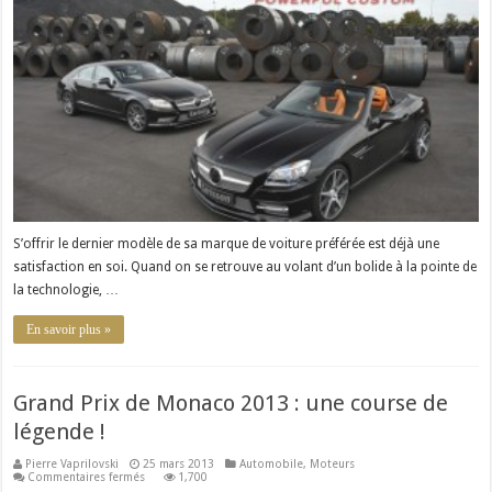
de
luxe
S’offrir le dernier modèle de sa marque de voiture préférée est déjà une
satisfaction en soi. Quand on se retrouve au volant d’un bolide à la pointe de
la technologie, …
En savoir plus »
Grand Prix de Monaco 2013 : une course de
légende !
Pierre Vaprilovski
25 mars 2013
Automobile
,
Moteurs
sur
Commentaires fermés
1,700
Grand