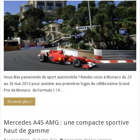
Prix
de
Monaco
2013
:
une
course
de
légende
!
Vous êtes passionnés de sport automobile ? Rendez-vous à Monaco du 23
au 26 mai 2013 pour assister aux premières loges du célébrissime Grand
Prix de Monaco de Formule 1 ! A …
En savoir plus »
Mercedes A45 AMG : une compacte sportive
haut de gamme
Ludovic Martin
24 mars 2013
Automobile
,
Moteurs
,
Supercar