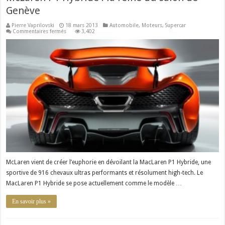
Genève
Pierre Vaprilovski
18 mars 2013
Automobile
,
Moteurs
,
Supercar
sur
Commentaires fermés
3,402
McLaren
P1
Hybride
:
la
reine
du
salon
de
Genève
McLaren vient de créer l’euphorie en dévoilant la MacLaren P1 Hybride, une
sportive de 916 chevaux ultras performants et résolument high-tech. Le
MacLaren P1 Hybride se pose actuellement comme le modèle …
En savoir plus »