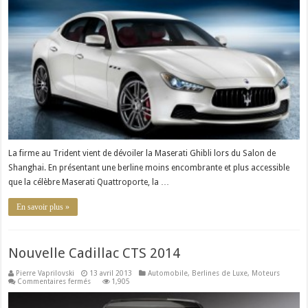
:
la
petite
sœur
de
la
fameuse
Quattroporte
La firme au Trident vient de dévoiler la Maserati Ghibli lors du Salon de
Shanghai. En présentant une berline moins encombrante et plus accessible
que la célèbre Maserati Quattroporte, la …
En savoir plus »
Nouvelle Cadillac CTS 2014
Pierre Vaprilovski
13 avril 2013
Automobile
,
Berlines de Luxe
,
Moteurs
sur
Commentaires fermés
1,905
Nouvelle
Cadillac
CTS