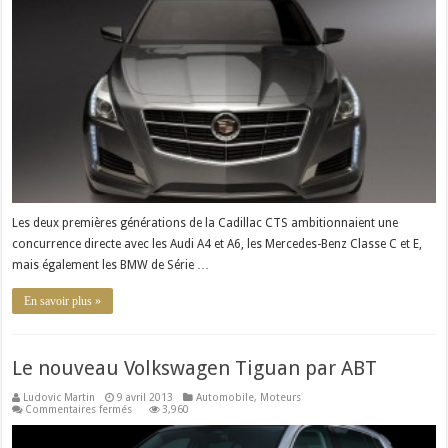
2014
Les deux premières générations de la Cadillac CTS ambitionnaient une
concurrence directe avec les Audi A4 et A6, les Mercedes-Benz Classe C et E,
mais également les BMW de Série …
En savoir plus »
Le nouveau Volkswagen Tiguan par ABT
Ludovic Martin
9 avril 2013
Automobile
,
Moteurs
sur
Commentaires fermés
3,960
Le
nouveau
Volkswagen