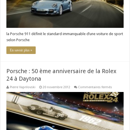
la Porsche 911 définit le standard immanquable d’une voiture de sport
selon Porsche
En savoir plus »
Porsche : 50 ème anniversaire de la Rolex
24 à Daytona
sur
Pierre Vaprilovski
20 novembre 2012
Commentaires fermés
Porsche
:
50
ème
anniversair
de
la
Rolex
24
à
Daytona