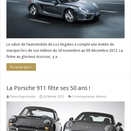
très
réussi
Le salon de l’automobile de Los Angeles a compté une invitée de
marque lors de son édition du 30 novembre au 09 décembre 2012. La
firme au glorieux écusson, y a …
En savoir plus »
La Porsche 911 fête ses 50 ans !
sur
Pierre Vaprilovski
24 février 2013
Commentaires fermés
La
Porsche
911
fête
ses
50
ans
!