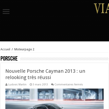
Accueil
/
Moteur
page 2
Porsche
Nouvelle Porsche Cayman 2013 : un
relooking très réussi
sur
Ludovic Martin
3 mars 2013
Commentaires fermés
Nouvelle
Porsche
Cayman
2013
:
un
relooking