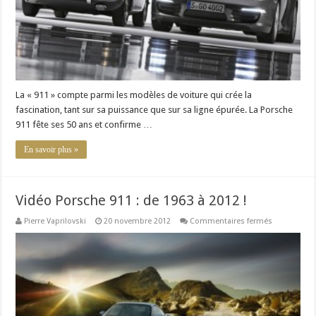
La « 911 » compte parmi les modèles de voiture qui crée la
fascination, tant sur sa puissance que sur sa ligne épurée. La Porsche
911 fête ses 50 ans et confirme …
En savoir plus »
Vidéo Porsche 911 : de 1963 à 2012 !
sur
Pierre Vaprilovski
20 novembre 2012
Commentaires fermés
Vidéo
Porsche
911
:
de
1963
à
2012
!