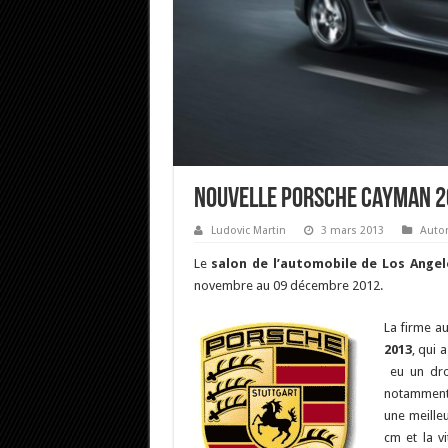
Nouvelle Porsche Cayman 20
Ludovic Martin
3 mars 2013
Auto
Le
salon de l’automobile de Los Angel
novembre au 09 décembre 2012.
La firme a
2013
, qui 
eu un droi
notamment 
une meille
cm et la v