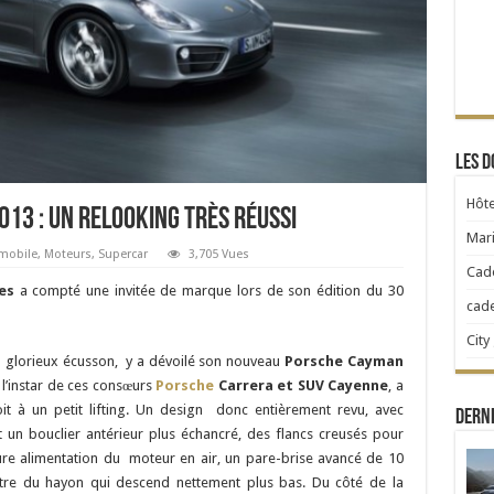
Les d
Hôte
13 : un relooking très réussi
Mari
mobile
,
Moteurs
,
Supercar
3,705 Vues
Cad
es
a compté une invitée de marque lors de son édition du 30
cad
City
u glorieux écusson, y a dévoilé son nouveau
Porsche Cayman
a l’instar de ces consœurs
Porsche
Carrera et SUV Cayenne
, a
t à un petit lifting. Un design donc entièrement revu, avec
Derni
un bouclier antérieur plus échancré, des flancs creusés pour
ure alimentation du moteur en air, un pare-brise avancé de 10
itre du hayon qui descend nettement plus bas. Du côté de la