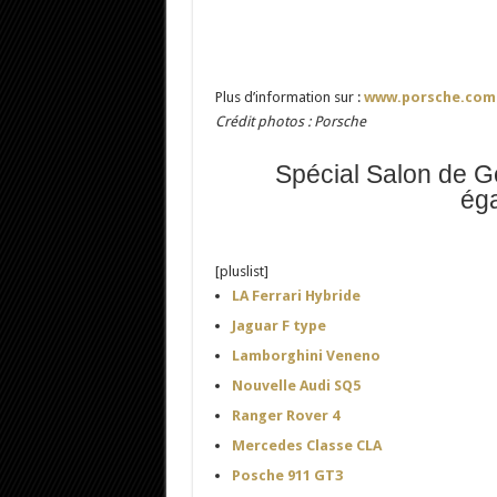
Plus d’information sur :
www.porsche.com
Crédit photos : Porsche
Spécial Salon de G
éga
[pluslist]
LA Ferrari Hybride
Jaguar F type
Lamborghini Veneno
Nouvelle Audi SQ5
Ranger Rover 4
Mercedes Classe CLA
Posche 911 GT3