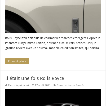
la
conquête
de
la
Chine
Rolls-Royce n’en finit plus de charmer les marchés émergents. Après la
Phantom Ruby Limited Edition, destinée aux Emirats-Arabes-Unis, le
groupe revient avec un nouveau modèle en édition limitée, qui sortira
…
En savoir plus »
Il était une fois Rolls Royce
sur
Pierre Vaprilovski
17 août 2013
Commentaires fermés
Il
était
une
fois
Rolls
Royce