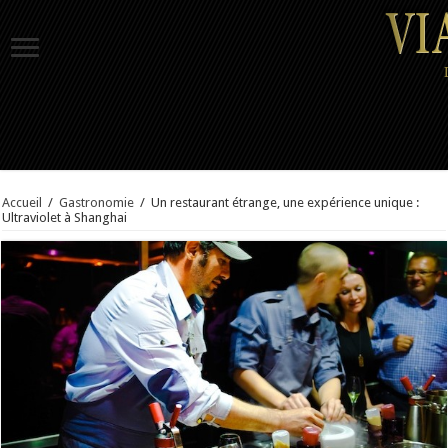
Accueil
/
Gastronomie
/
Un restaurant étrange, une expérience unique :
Ultraviolet à Shanghai