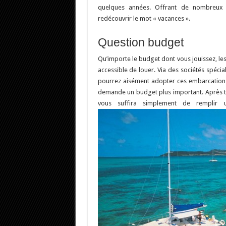
quelques années. Offrant de nombreux 
redécouvrir le mot « vacances ».
Question budget
Qu’importe le budget dont vous jouissez, les
accessible de louer. Via des sociétés spécia
pourrez aisément adopter ces embarcations et
demande un budget plus important. Après tou
vous suffira simplement de remplir 