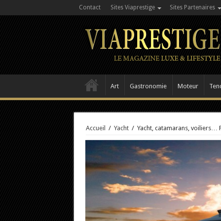
Contact
Sites Viaprestige
Sites Partenaires
Art
Gastronomie
Moteur
Ten
Accueil
/
Yacht
/
Yacht, catamarans, voiliers… 