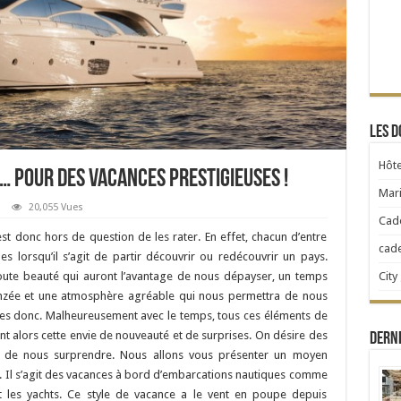
Les d
Hôte
… Pour des vacances prestigieuses !
Mari
20,055 Vues
Cad
est donc hors de question de les rater. En effet, chacun d’entre
cad
s lorsqu’il s’agit de partir découvrir ou redécouvrir un pays.
ute beauté qui auront l’avantage de nous dépayser, un temps
City
nzée et une atmosphère agréable qui nous permettra de nous
es donc. Malheureusement avec le temps, tous ces éléments de
ent alors cette envie de nouveauté et de surprises. On désire des
Dern
ge de nous surprendre. Nous allons vous présenter un moyen
s. Il s’agit des vacances à bord d’embarcations nautiques comme
t les yachts. Ce style de vacance a le vent en poupe depuis