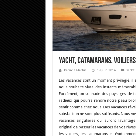
Yacht, catamarans, voiliers
Patricia Martin
19 juin 2014
Yacht
Les vacances sont un moment privilégié, il 
nous souhaite vivre des instants mémorable
Forcément, on souhaite des paysages de to
radieux qui pourra rendre notre peau bro
sentir comme chez nous. Des vacances rêvé
satisfaction ne sont plus suffisants. Nous vi
vacances singulières qui auront l’avanta
original de passer les vacances de vos rêve
les voiliers, les catamarans et évidemmen