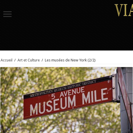
Accueil
/
Art et Culture
/
Les musées de New York (2/2)