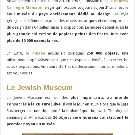
Advancement of Science and Art. En 1967, il s’installe dans le
Andrew
Carnegie Mansion
, siège qu’il occupe toujours aujourd’hui. Il est le
seul musée du pays entièrement dédié au design
. De style
géorgien, le bâtiment expose des objets historiques et contemporains
du design dans 64 salles mises à disposition. Le musée détient aussi
la
plus grande collection de papiers peints des Etats-Unis avec
plus de 10 000 exemplaires
.
En 2010,
le musée
accueillait quelques
250 000 objets,
une
bibliothèque spécialisée ainsi que des espaces dédiés à la recherche
et aux expositions. Amateurs d’art et de décoration intérieure, celui-ci
est pour vous !
Le Jewish Museum
Le Jewish Museum est l’un des
plus importants au monde
consacrés à la culture juive.
Il voit le jour en 1904 alors que le juge
Sulzberger fait une donation à la bibliothèque du Jewish Theological
Seminary of America. Ces
26 objets cérémoniaux constituent le
premier noyau du musée.