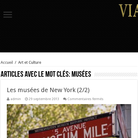
Accueil
/
Art et Culture
Articles avec le mot clés:
Musées
Les musées de New York (2/2)
sur
admin
29 septembre 2013
Commentaires fermés
Les
musées
de
New
York
(2/2)