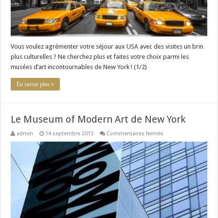
Vous voulez agrémenter votre séjour aux USA avec des visites un brin
plus culturelles ? Ne cherchez plus et faites votre choix parmi les
musées d’art incontournables de New York ! (1/2)
En savoir plus »
Le Museum of Modern Art de New York
sur
admin
14 septembre 2013
Commentaires fermés
Le
Museum
of
Modern
Art
de
New
York