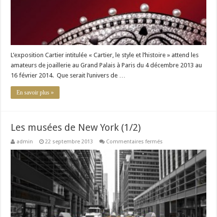
L’exposition Cartier intitulée « Cartier, le style et l’histoire » attend les
amateurs de joaillerie au Grand Palais à Paris du 4 décembre 2013 au
16 février 2014. Que serait l’univers de …
En savoir plus »
Les musées de New York (1/2)
sur
admin
22 septembre 2013
Commentaires fermés
Les
musées
de
New
York
(1/2)