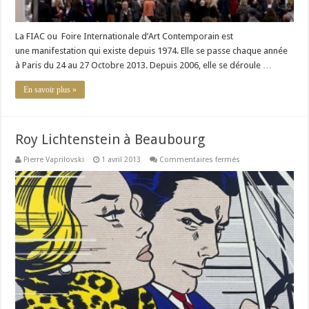
La FIAC ou Foire Internationale d’Art Contemporain est
une manifestation qui existe depuis 1974. Elle se passe chaque année
à Paris du 24 au 27 Octobre 2013. Depuis 2006, elle se déroule …
En savoir plus »
Roy Lichtenstein à Beaubourg
sur
Pierre Vaprilovski
1 avril 2013
Commentaires fermés
Roy
Lichtenstein
à
Beaubourg