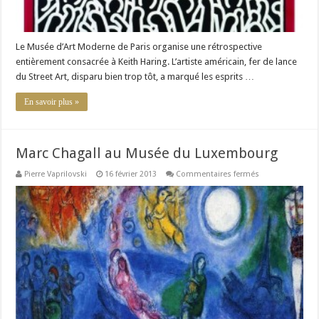
Le Musée d’Art Moderne de Paris organise une rétrospective
entièrement consacrée à Keith Haring. L’artiste américain, fer de lance
du Street Art, disparu bien trop tôt, a marqué les esprits …
En savoir plus »
Marc Chagall au Musée du Luxembourg
sur
Pierre Vaprilovski
16 février 2013
Commentaires fermés
Marc
Chagall
au
Musée
du
Luxembourg