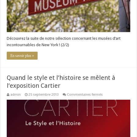
Découvrez la suite de notre sélection concernant les musées d’art
incontournables de New York ! (2/2)
En savoir plus »
Quand le style et l’histoire se mêlent à
l’exposition Cartier
sur
admin
25 septembre 2013
Commentaires fermés
Quand
le
style
et
l’histoire
se
mêlent
à
l’exposition
Cartier