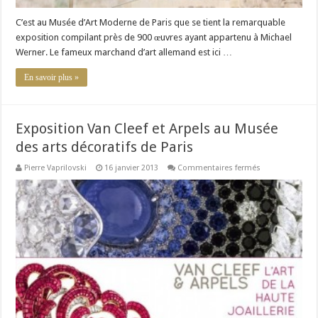
C’est au Musée d’Art Moderne de Paris que se tient la remarquable
exposition compilant près de 900 œuvres ayant appartenu à Michael
Werner. Le fameux marchand d’art allemand est ici …
En savoir plus »
Exposition Van Cleef et Arpels au Musée
des arts décoratifs de Paris
sur
Pierre Vaprilovski
16 janvier 2013
Commentaires fermés
Exposition
Van
Cleef
et
Arpels
au
Musée
des
arts
décoratifs
de
Paris