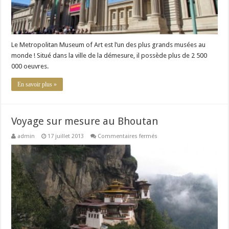
Le Metropolitan Museum of Art est l’un des plus grands musées au
monde ! Situé dans la ville de la démesure, il possède plus de 2 500
000 oeuvres.
En savoir plus »
Voyage sur mesure au Bhoutan
sur
admin
17 juillet 2013
Commentaires fermés
Voyage
sur
mesure
au
Bhoutan