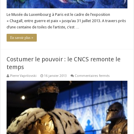
Le Musée du Luxembourg à Paris est le cadre de l’exposition
« Chagall, entre guerre et paix » jusqu’au 31 juillet 2013. A travers près
d’une centaine de toiles de l’artiste, c’est …
En savoir plus »
Costumer le pouvoir : le CNCS remonte le
temps
sur
Pierre Vaprilovski
16 janvier 2013
Commentaires fermés
Costumer
le
pouvoir
:
le
CNCS
remonte
le
temps