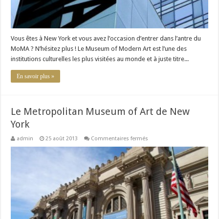
Vous êtes à New York et vous avez l’occasion d’entrer dans l’antre du
MoMA ? N’hésitez plus ! Le Museum of Modern Art est l’une des
institutions culturelles les plus visitées au monde et à juste titre...
En savoir plus »
Le Metropolitan Museum of Art de New
York
sur
admin
25 août 2013
Commentaires fermés
Le
Metropolitan
Museum
of
Art
de
New
York