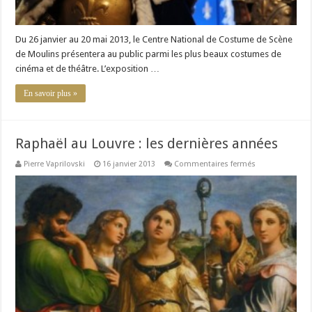
Du 26 janvier au 20 mai 2013, le Centre National de Costume de Scène
de Moulins présentera au public parmi les plus beaux costumes de
cinéma et de théâtre. L’exposition …
En savoir plus »
Raphaël au Louvre : les dernières années
sur
Pierre Vaprilovski
16 janvier 2013
Commentaires fermés
Raphaël
au
Louvre
:
les
dernières
années