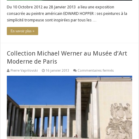
Du 10 Octobre 2012 au 28 Janvier 2013 a lieu une exposition
consacrée au peintre américain EDWARD HOPPER : ses peintures à la
simplicité trompeuse sont inspirées par tous les …
En savoir plus »
Collection Michael Werner au Musée d’Art
Moderne de Paris
sur
Pierre Vaprilovski
16 janvier 2013
Commentaires fermés
Collection
Michael
Werner
au
Musée
d’Art
Moderne
de
Paris