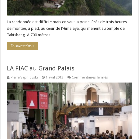
La randonnée est difficile mais en vaut la peine. Près de trois heures
de montée, à pied, au cœur de l’Himalaya, qui mènent au temple de
Taktshang. A 700 mètres …
En savoir plus »
LA FIAC au Grand Palais
sur
Pierre Vaprilovski
1 avril 2013
Commentaires fermés
LA
FIAC
au
Grand
Palais