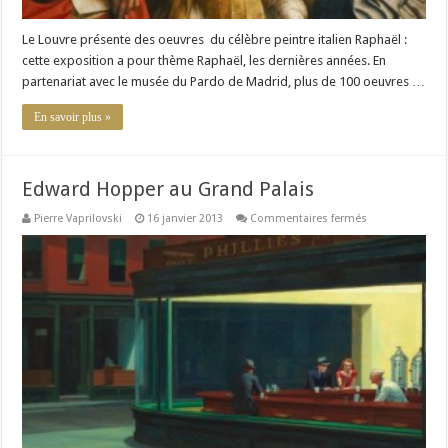
Le Louvre présente des oeuvres du célèbre peintre italien Raphaël :
cette exposition a pour thème Raphaël, les dernières années. En
partenariat avec le musée du Pardo de Madrid, plus de 100 oeuvres …
En savoir plus »
Edward Hopper au Grand Palais
sur
Pierre Vaprilovski
16 janvier 2013
Commentaires fermés
Edward
Hopper
au
Grand
Palais