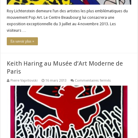
Roy Lichtenstein demeure l’un des artistes les plus emblématiques du
mouvement Pop Art. Le Centre Beaubourg lui consacrera une
exposition exceptionnelle du 3 juillet au 4 novembre 2013. Les
visiteurs …
En savoir plus »
Keith Haring au Musée d’Art Moderne de
Paris
sur
Pierre Vaprilovski
16 mars 2013
Commentaires fermés
Keith
Haring
au
Musée
d’Art
Moderne
de
Paris