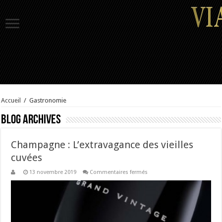
Accueil
/
Gastronomie
Blog Archives
Champagne : L’extravagance des vieilles
cuvées
sur
13 novembre 2019
Commentaires fermés
Champagne
:
L’extravagance
des
vieilles
cuvées