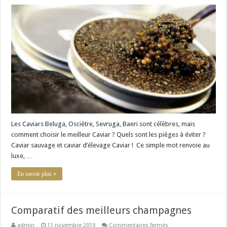
Achetez
le
meilleur
Caviar
:
Notre
comparatif
Les Caviars Beluga, Osciètre, Sevruga, Baeri sont célèbres, mais
comment choisir le meilleur Caviar ? Quels sont les pièges à éviter ?
Caviar sauvage et caviar d’élevage Caviar ! Ce simple mot renvoie au
luxe, …
En savoir plus »
Comparatif des meilleurs champagnes
sur
admin
11 novembre 2019
Commentaires fermés