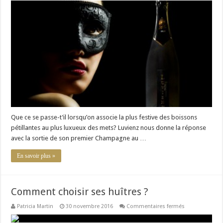
au
caviar
Luvienz:
le
luxe
sublimé
Que ce se passe-t’il lorsqu’on associe la plus festive des boissons
pétillantes au plus luxueux des mets? Luvienz nous donne la réponse
avec la sortie de son premier Champagne au …
En savoir plus »
Comment choisir ses huîtres ?
sur
Patricia Martin
30 novembre 2016
Commentaires fermés
Comment
choisir