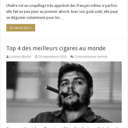
ses
huîtres
L’huître est un coquillage très apprécié des français même si parfois
?
elle fait un peu peur au premier abord. Avec son goût iodé, elle peut
se déguster notamment pour les …
En savoir plus »
Top 4 des meilleurs cigares au monde
sur
Ludovic Martin
29 septembre 2016
Commentaires fermés
Top
4
des
meilleurs
cigares
au
monde