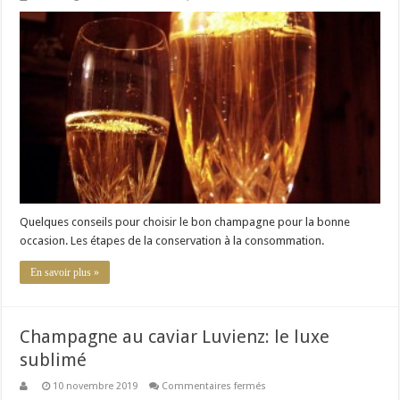
Comparatif
des
meilleurs
champagnes
Quelques conseils pour choisir le bon champagne pour la bonne
occasion. Les étapes de la conservation à la consommation.
En savoir plus »
Champagne au caviar Luvienz: le luxe
sublimé
sur
10 novembre 2019
Commentaires fermés
Champagne