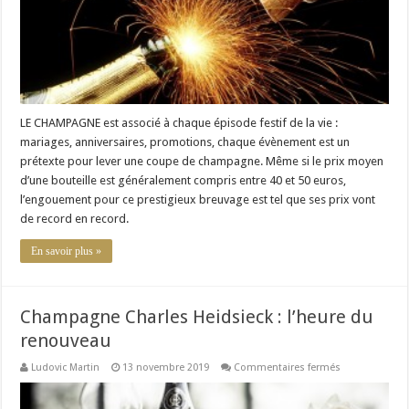
LE CHAMPAGNE est associé à chaque épisode festif de la vie :
mariages, anniversaires, promotions, chaque évènement est un
prétexte pour lever une coupe de champagne. Même si le prix moyen
d’une bouteille est généralement compris entre 40 et 50 euros,
l’engouement pour ce prestigieux breuvage est tel que ses prix vont
de record en record.
En savoir plus »
Champagne Charles Heidsieck : l’heure du
renouveau
sur
Ludovic Martin
13 novembre 2019
Commentaires fermés
Champagne
Charles
Heidsieck