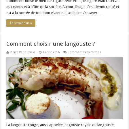
Comment choisir le meilleur cigare ?Autrefois, le cigare était réservé
aux nantis et à l’élite de la société. Aujourd’hui, il s’est démocratisé et
est à la portée de tout bon vivant qui souhaite s’essayer …
En savoir plus »
Comment choisir une langouste ?
sur
Pierre Vaprilovski
1 août 2016
Commentaires fermés
Comment
choisir
une
langouste
?
La langouste rouge, aussi appelée langouste royale ou langouste