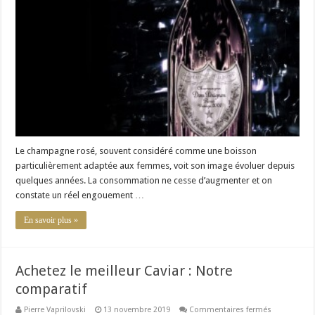
meilleurs
champagne
rosés
Le champagne rosé, souvent considéré comme une boisson
particulièrement adaptée aux femmes, voit son image évoluer depuis
quelques années. La consommation ne cesse d’augmenter et on
constate un réel engouement …
En savoir plus »
Achetez le meilleur Caviar : Notre
comparatif
sur
Pierre Vaprilovski
13 novembre 2019
Commentaires fermés