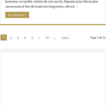
bretonne, se raréfie, victime de son succès. Réputée pour être la plus
savoureuse et fine de toutes les langoustes, elle est …
En savoir plus »
1
2
3
4
5
»
10
...
Last »
Page 1 de 12