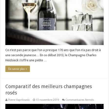
:
l’heure
du
renouveau
Ce n’est pas parce que l’on a presque 170 ans que l’on n’a pas droit à
une seconde jeunesse… En ce début 2013, le Champagne Charles
Heidsieck s’offre une petite …
En savoir plus »
Comparatif des meilleurs champagnes
rosés
sur
Pierre Vaprilovski
13 novembre 2019
Commentaires fermés
Comparatif
des