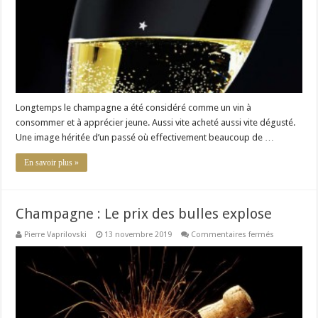
Longtemps le champagne a été considéré comme un vin à
consommer et à apprécier jeune. Aussi vite acheté aussi vite dégusté.
Une image héritée d’un passé où effectivement beaucoup de …
En savoir plus »
Champagne : Le prix des bulles explose
sur
Pierre Vaprilovski
13 novembre 2019
Commentaires fermés
Champagn
:
Le
prix
des
bulles
explose