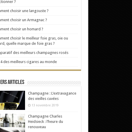
ctionner ?
ent choisir une langouste ?
ment choisir un Armagnac ?
ent choisir un homard ?
ent choisir le meilleur foie gras, oie ou
rd, quelle marque de foie gras ?
aratif des meilleurs champagnes rosés
4 des meilleurs cigares au monde
ers articles
Champagne : L’extravagance
des vieilles cuvées
13 novembre 2019
Champagne Charles
Heidsieck : l’heure du
renouveau