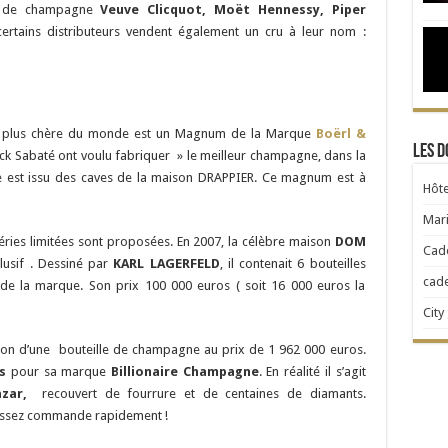
s de champagne
Veuve Clicquot, Moët Hennessy, Piper
certains distributeurs vendent également un cru à leur nom :
a plus chère du monde est un Magnum de la Marque
Boërl &
Les d
ick Sabaté ont voulu fabriquer » le meilleur champagne, dans la
age est issu des caves de la maison DRAPPIER. Ce magnum est à
Hôte
Mari
séries limitées sont proposées. En 2007, la célèbre maison
DOM
Cad
usif . Dessiné par
KARL LAGERFELD
, il contenait 6 bouteilles
cad
 de la marque. Son prix 100 000 euros ( soit 16 000 euros la
City
éation d’une bouteille de champagne au prix de 1 962 000 euros.
es
pour sa marque
Billionaire
Champagne
. En réalité il s’agit
azar,
recouvert de fourrure et de centaines de diamants.
Passez commande rapidement !