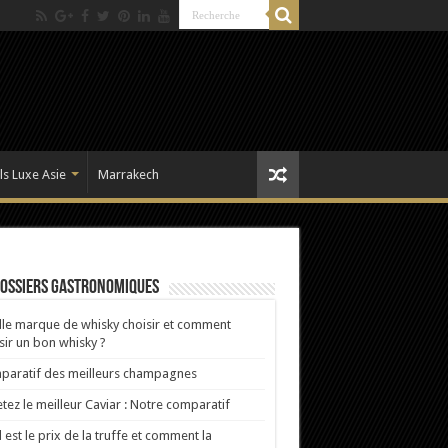
ls Luxe Asie
Marrakech
dossiers gastronomiques
le marque de whisky choisir et comment
sir un bon whisky ?
aratif des meilleurs champagnes
tez le meilleur Caviar : Notre comparatif
 est le prix de la truffe et comment la