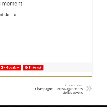
du moment
t de lire
Google +
Pinterest
Article suivant
Champagne : L’extravagance des
vieilles cuvées