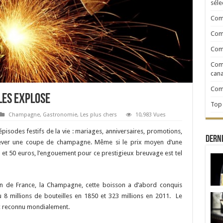
séle
Comm
Com
Comm
Comm
cana
Comp
les explose
Top 
Champagne
,
Gastronomie
,
Les plus chers
10,983 Vues
épisodes festifs de la vie : mariages, anniversaires, promotions,
Derni
lever une coupe de champagne. Même si le prix moyen d’une
 et 50 euros, l’engouement pour ce prestigieux breuvage est tel
ion de France, la Champagne, cette boisson a d’abord conquis
ndu 8 millions de bouteilles en 1850 et 323 millions en 2011. Le
 reconnu mondialement.