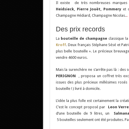
Il existe de très nombreuses marque
Heidsieck, Pierre Jouët, Pommery
et 
Champagne Hédiard, Champagne Nicolas..
.
Des prix records
La
bouteille de champagne
classique l
Kroff
.
Deux français Stéphane Sésé et Patr
plus belle bouteille ». Le précieux breuv
vendre 4600 euros.
Mais la surenchère ne s’arrête pas là : des 
PERIGNON
, proposa un coffret très excl
issues des plus précieux millésimes rosés
bouteille ! ) livré à domicile.
L’idée la plus folle est certainement la cr
C’est le concept proposé par
Leon Verr
d’une bouteille de 9 litres, un
Salman
5 bouteilles seulement ont été produites. 