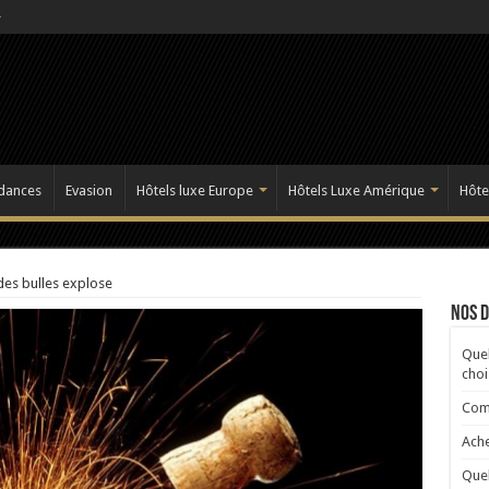
dances
Evasion
Hôtels luxe Europe
Hôtels Luxe Amérique
Hôte
des bulles explose
Nos 
Quel
choi
Comp
Ache
Quel