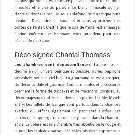
Oubliez que vous êtes à Paris en passant la porte de cet hôtel
4 étoiles et entrez au paradis. Le blanc immaculé du hall
d’accueil donne le ton. Du sol au plafond, tout n’est que pure
création. Descendez au sous-sol et vous approchez des
portes de l’enfer. C’est là que le spa de l’hôtel est aménagé.
Piscine intérieure et hammam vous attendent pour une
séance de relaxation.
Déco signée Chantal Thomass
Les chambres sont époustouflantes
. La paresse se
décline en un univers onirique et paisible, où les papillons
virevoltent sous un ciel bleu. La gourmandise est à croquer.
Un décor acidulé et gourmand où les meubles et accessoires
prennent la forme de cupcakes et de macarons. L’orgueil, au
décor majestueux affiche sa devise au plafond : « Me, Myself
& I ». Les billets de banque sont partout dans la chambre
avarice, qui affiche également un petit côté austère. Les
accros du shopping trouveront leur paradis dans la chambre
envie. La colère est une chambre très aboutie où le rouge et
le noir, les tableaux barbouillés et les pistolets apportent le