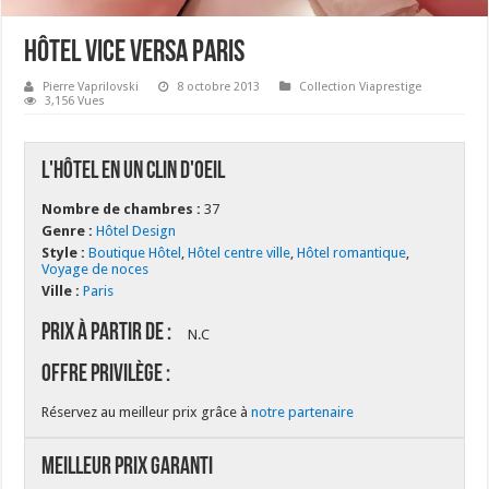
Hôtel Vice Versa Paris
Pierre Vaprilovski
8 octobre 2013
Collection Viaprestige
3,156 Vues
L'hôtel en un clin d'oeil
Nombre de chambres :
37
Genre :
Hôtel Design
Style :
Boutique Hôtel
,
Hôtel centre ville
,
Hôtel romantique
,
Voyage de noces
Ville :
Paris
Prix à partir de :
N.C
Offre Privilège :
Réservez au meilleur prix grâce à
notre partenaire
Meilleur Prix Garanti