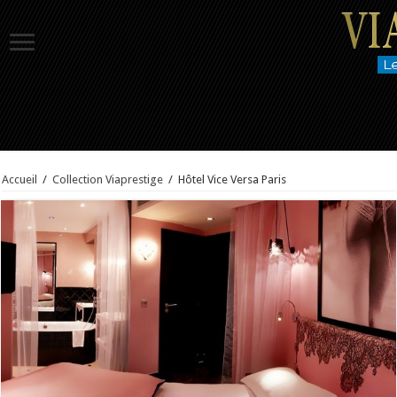
Accueil
/
Collection Viaprestige
/
Hôtel Vice Versa Paris