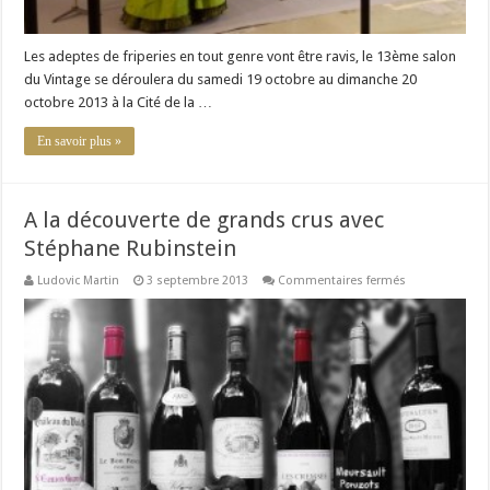
Les adeptes de friperies en tout genre vont être ravis, le 13ème salon
du Vintage se déroulera du samedi 19 octobre au dimanche 20
octobre 2013 à la Cité de la …
En savoir plus »
A la découverte de grands crus avec
Stéphane Rubinstein
sur
Ludovic Martin
3 septembre 2013
Commentaires fermés
A
la
découverte
de
grands
crus
avec
Stéphane
Rubinstein