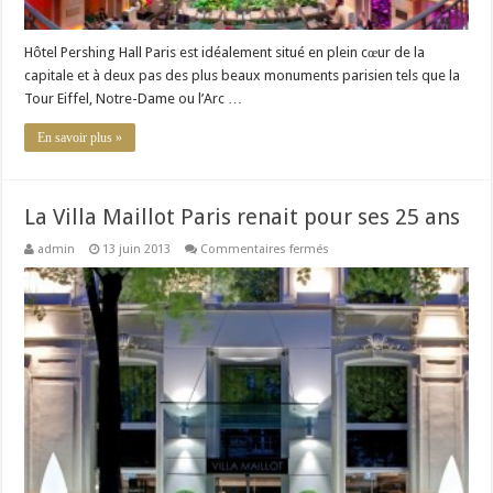
Hôtel Pershing Hall Paris est idéalement situé en plein cœur de la
capitale et à deux pas des plus beaux monuments parisien tels que la
Tour Eiffel, Notre-Dame ou l’Arc …
En savoir plus »
La Villa Maillot Paris renait pour ses 25 ans
sur
admin
13 juin 2013
Commentaires fermés
La
Villa
Maillot
Paris
renait
pour
ses
25
ans