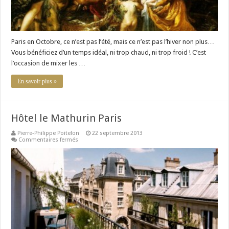
Paris en Octobre, ce n’est pas l’été, mais ce n’est pas l’hiver non plus…
Vous bénéficiez d’un temps idéal, ni trop chaud, ni trop froid ! C’est
l’occasion de mixer les …
En savoir plus »
Hôtel le Mathurin Paris
Pierre-Philippe Poitelon
22 septembre 2013
sur
Commentaires fermés
Hôtel
le
Mathurin
Paris