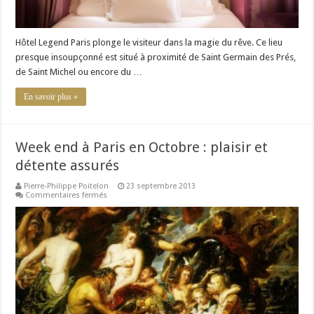
Hôtel Legend Paris plonge le visiteur dans la magie du rêve. Ce lieu
presque insoupçonné est situé à proximité de Saint Germain des Prés,
de Saint Michel ou encore du …
En savoir plus »
Week end à Paris en Octobre : plaisir et
détente assurés
Pierre-Philippe Poitelon
23 septembre 2013
sur
Commentaires fermés
Week
end
à
Paris
en
Octobre
:
plaisir
et
détente
assurés