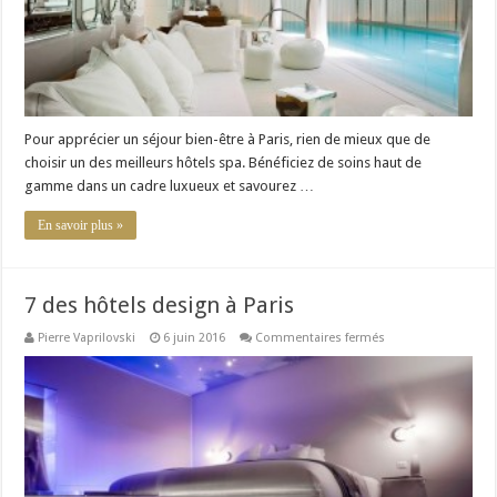
Pour apprécier un séjour bien-être à Paris, rien de mieux que de
choisir un des meilleurs hôtels spa. Bénéficiez de soins haut de
gamme dans un cadre luxueux et savourez …
En savoir plus »
7 des hôtels design à Paris
sur
Pierre Vaprilovski
6 juin 2016
Commentaires fermés
7
des
hôtels
design
à
Paris