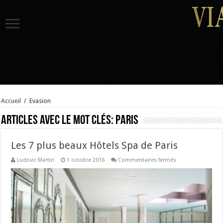
Accueil
/
Evasion
Articles avec le mot clés:
paris
Les 7 plus beaux Hôtels Spa de Paris
sur
Ludovic Martin
1 octobre 2016
Commentaires fermés
Les
7
plus
beaux
Hôtels
Spa
de
Paris