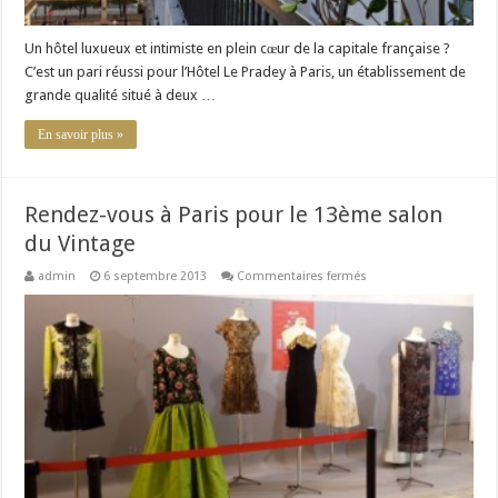
Un hôtel luxueux et intimiste en plein cœur de la capitale française ?
C’est un pari réussi pour l’Hôtel Le Pradey à Paris, un établissement de
grande qualité situé à deux …
En savoir plus »
Rendez-vous à Paris pour le 13ème salon
du Vintage
sur
admin
6 septembre 2013
Commentaires fermés
Rendez-
vous
à
Paris
pour
le
13ème
salon
du
Vintage