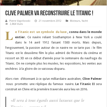
Clive Palmer va reconstruire le Titanic !
Pierre Vaprilovski
21 novembre 2012
Moteurs
,
Yacht
2,864 Vues
L
e Titanic est un symbole du luxe
, connu dans le monde
entier.
Ce navire reliant Southampton à New York a coulé
dans le 14 avril 1912 faisant 1500 morts. Mais depuis,
l’engouement, la passion autour de ce navire ne se tarie pas : le film
Titanic est le deuxième film le plus admiré de l’histoire du cinéma et
ressort en 3D en ce début d’année pour le centenaire du naufrage du
Titanic. On ne compte plus les musées, les expositions, les ventes aux
enchères à la gloire de ce vaisseau disparu.
Alors rien d’étonnant à ce qu’un milliardaire australien,
Clive Palmer
nous promette une réplique du fameux navire.
Le Titanic II
sera
construit en Chine et la première traversée aura lieu en 2016.
«Il sera à tous égards aussi luxueux que le
Titanic » assure t il.