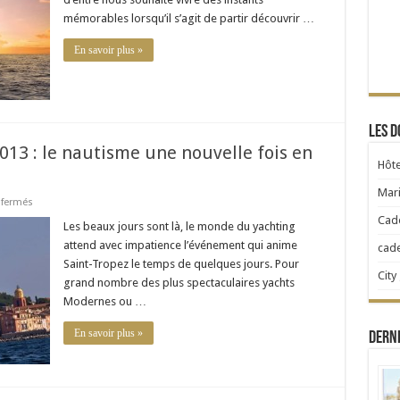
vacances
mémorables lorsqu’il s’agit de partir découvrir …
prestigieuses
!
En savoir plus »
Les d
2013 : le nautisme une nouvelle fois en
Hôte
Mari
sur
fermés
Les
Cad
Voiles
Les beaux jours sont là, le monde du yachting
de
attend avec impatience l’événement qui anime
cad
Saint-
Tropez
Saint-Tropez le temps de quelques jours. Pour
2013
City
grand nombre des plus spectaculaires yachts
:
le
Modernes ou …
nautisme
une
nouvelle
En savoir plus »
Dern
fois
en
fête