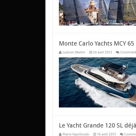
Monte Carlo Yachts MCY 65
Ludovic Martin
24 avril 2013
Commenta
Le Yacht Grande 120 SL déjà
Pierre Vaprilovski
16 avril 2013
Commen