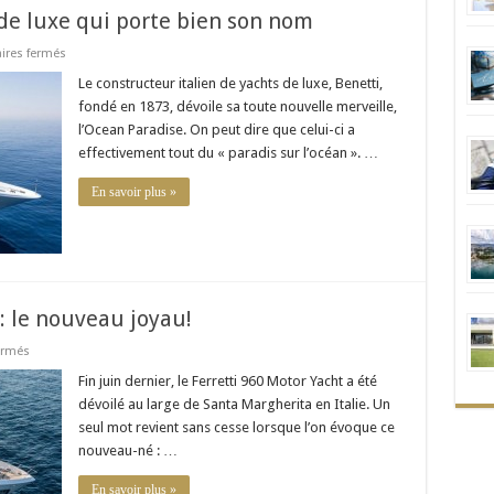
 de luxe qui porte bien son nom
sur
res fermés
L’Ocean
Paradise,
Le constructeur italien de yachts de luxe, Benetti,
un
fondé en 1873, dévoile sa toute nouvelle merveille,
yacht
de
l’Ocean Paradise. On peut dire que celui-ci a
luxe
effectivement tout du « paradis sur l’océan ». …
qui
porte
bien
En savoir plus »
son
nom
 : le nouveau joyau!
sur
ermés
Le
Ferretti
Fin juin dernier, le Ferretti 960 Motor Yacht a été
960
dévoilé au large de Santa Margherita en Italie. Un
Motor
Yacht
seul mot revient sans cesse lorsque l’on évoque ce
:
nouveau-né : …
le
nouveau
joyau!
En savoir plus »