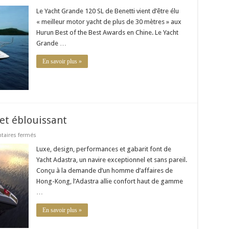
Le
Yacht
Le Yacht Grande 120 SL de Benetti vient d’être élu
Grande
« meilleur motor yacht de plus de 30 mètres » aux
120
SL
Hurun Best of the Best Awards en Chine. Le Yacht
déjà
Grande …
primé
!
En savoir plus »
 et éblouissant
sur
aires fermés
Le
Yacht
Luxe, design, performances et gabarit font de
Adastra
Yacht Adastra, un navire exceptionnel et sans pareil.
:
innovant
Conçu à la demande d’un homme d’affaires de
et
Hong-Kong, l’Adastra allie confort haut de gamme
éblouissant
…
En savoir plus »