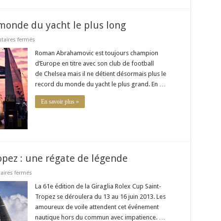
monde du yacht le plus long
sur
aires fermés
Le
Yacht
Roman Abrahamovic est toujours champion
Azzam
d’Europe en titre avec son club de football
:
record
de Chelsea mais il ne détient désormais plus le
du
record du monde du yacht le plus grand. En …
monde
du
yacht
En savoir plus »
le
plus
long
opez : une régate de légende
sur
ires fermés
Giraglia
Rolex
La 61e édition de la Giraglia Rolex Cup Saint-
Cup
Tropez se déroulera du 13 au 16 juin 2013. Les
Saint-
Tropez
amoureux de voile attendent cet événement
:
nautique hors du commun avec impatience. …
une