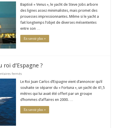
Le
yacht
Baptisé « Venus », le yacht de Steve Jobs arbore
de
des lignes assez minimalistes, mais promet des
Steve
Jobs
prouesses impressionnantes. Même si le yacht a
:
fait longtemps l’objet de diverses mésententes
le
luxe
entre son …
au
design
minimaliste
En savoir plus »
u roi d’Espagne ?
sur
taires fermés
Qui
veut
Le Roi Juan Carlos d’Espagne vient d’annoncer qu’il
acheter
souhaite se séparer du « Fortuna », un yacht de 41,5
le
yacht
mètres qui lui avait été offert par un groupe
du
d’hommes d’affaires en 2000. …
roi
d’Espagne
?
En savoir plus »