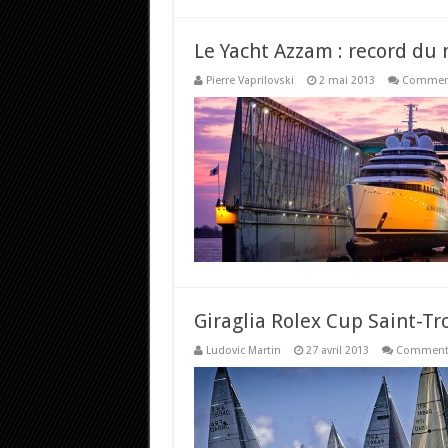
Le Yacht Azzam : record du 
Pierre Vaprilovski
2 mai 2013
Comment
Giraglia Rolex Cup Saint-Tr
Ludovic Martin
27 avril 2013
Commenta