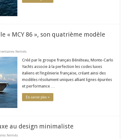
 le « MCY 86 », son quatrième modèle
sur
ntaires fermés
Monte-
Carlo
Créé par le groupe français Bénéteau, Monte-Carlo
Yachts
Yachts associe à la perfection les codes luxes
dévoile
le
italiens et l’ingénierie française, créant ainsi des
«
modèles résolument uniques alliant lignes épurées
MCY
86
et performance …
»,
son
quatrième
En savoir plus »
modèle
de
grand
yacht
de
luxe
 luxe au design minimaliste
sur
res fermés