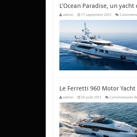
L’Ocean Paradise, un yacht
admin
17 septembre 2013
Commentai
Le Ferretti 960 Motor Yacht
admin
20 août 2013
Commentaires f