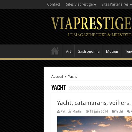
Contact
Sites Viaprestige
Sites Partenaires
Art
Gastronomie
Moteur
Ten
Accueil
/
Yacht
Yacht
Yacht, catamarans, voiliers
Patricia Martin
19 juin 2014
Yacht