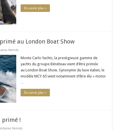
régate
de
En savoir plus »
légende
 primé au London Boat Show
sur
ires fermés
Monte
Carlo
Monte Carlo Yachts, la prestigieuse gamme de
Yachts
yachts du groupe Bénéteau vient d’être primée
MCY
65
au London Boat Show. Synonyme du luxe italien, le
primé
modèle MCY 65 vient notamment d’être élu « motor
au
London
…
Boat
Show
En savoir plus »
 primé !
sur
taires fermés