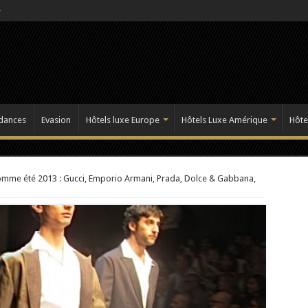
dances
Evasion
Hôtels luxe Europe
Hôtels Luxe Amérique
Hôte
omme été 2013 : Gucci, Emporio Armani, Prada, Dolce & Gabbana,