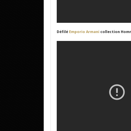
Défilé
Emporio Armani
collection Homm