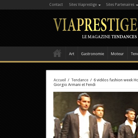
Contact
Sites Viaprestige
Sites Partenaires
Art
Gastronomie
Moteur
Ten
Accueil
/
Tendance
/
6 vidéos fashion week H
Giorgio Armani et Fendi