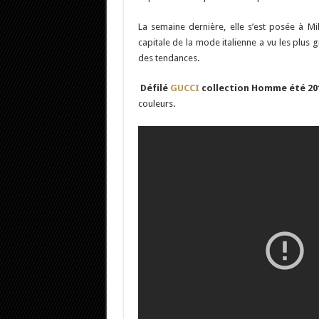
La semaine dernière, elle s’est posée à M
capitale de la mode italienne a vu les plus
des tendances.
Défilé
GUCCI
collection Homme été 20
couleurs.