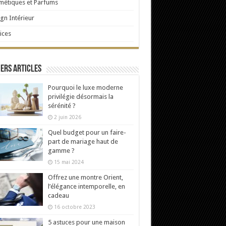
étiques et Parfums
gn Intérieur
ices
ers articles
Pourquoi le luxe moderne
privilégie désormais la
sérénité ?
2 juin 2026
Quel budget pour un faire-
part de mariage haut de
gamme ?
15 mai 2024
Offrez une montre Orient,
l’élégance intemporelle, en
cadeau
16 octobre 2023
5 astuces pour une maison