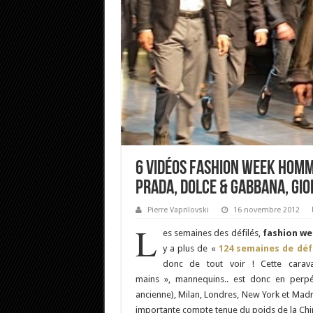
6 vidéos fashion week Homme
Prada, Dolce & Gabbana, Gio
Pierre Vaprilovski
16 novembre 2012
L
es semaines des défilés,
fashion w
y a plus de «
124 semaines de dé
donc de tout voir ! Cette caravane
mains », mannequins.. est donc en perpé
ancienne), Milan, Londres, New York et Madr
importante compte tenue du poids de la Chi