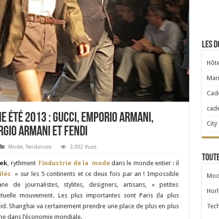
Les d
Hôte
Mari
Cad
cad
 été 2013 : Gucci, Emporio Armani,
City
rgio Armani et Fendi
Mode
,
Tendances
2,032 Vues
Toute
eek
, rythment
l’industrie de la mode
dans le monde entier : il
filés
« sur les 5 continents et ce deux fois par an ! Impossible
Mod
 de journalistes, stylites, designers, artisans, « petites
Horl
tuelle mouvement. Les plus importantes sont Paris (la plus
Tec
id. Shanghai va certainement prendre une place de plus en plus
ne dans l’économie mondiale.