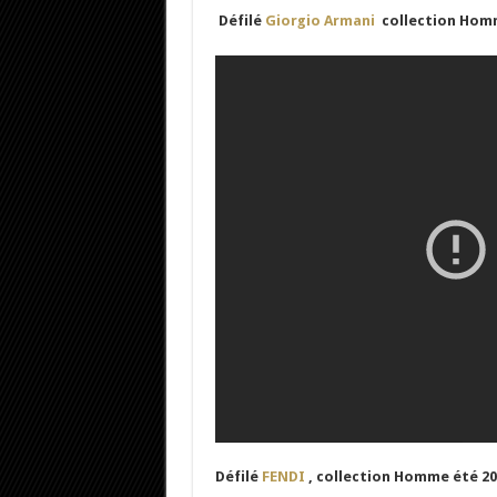
Défilé
Giorgio Armani
collection Hom
Défilé
FENDI
, collection Homme été 