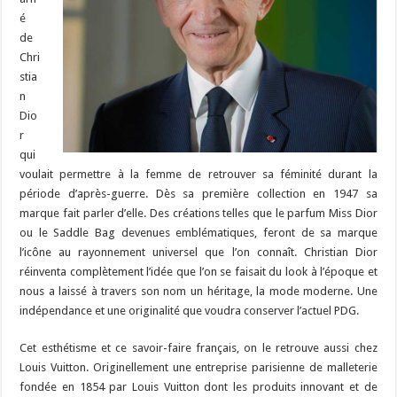
é
de
Chri
stia
n
Dio
r
qui
voulait permettre à la femme de retrouver sa féminité durant la
période d’après-guerre. Dès sa première collection en 1947 sa
marque fait parler d’elle. Des créations telles que le parfum Miss Dior
ou le Saddle Bag devenues emblématiques, feront de sa marque
l’icône au rayonnement universel que l’on connaît. Christian Dior
réinventa complètement l’idée que l’on se faisait du look à l’époque et
nous a laissé à travers son nom un héritage, la mode moderne. Une
indépendance et une originalité que voudra conserver l’actuel PDG.
Cet esthétisme et ce savoir-faire français, on le retrouve aussi chez
Louis Vuitton. Originellement une entreprise parisienne de malleterie
fondée en 1854 par Louis Vuitton dont les produits innovant et de