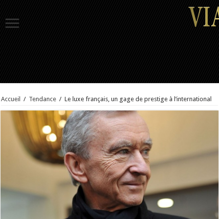
Accueil
/
Tendance
/
Le luxe français, un gage de prestige à l’international