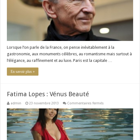
à
l’international
Lorsque l’on parle de la France, on pense inévitablement à la
gastronomie, aux monuments célèbres, au romantisme mais surtout à
l’élégance, au raffinement et au luxe. Paris est la capitale …
En savoir plus »
Fatima Lopes : Vénus Beauté
sur
admin
23 novembre 2013
Commentaires fermés
Fatima
Lopes
:
Vénus
Beauté