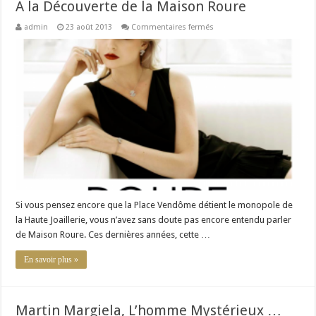
A la Découverte de la Maison Roure
sur
admin
23 août 2013
Commentaires fermés
A
la
Découverte
de
la
Maison
Roure
Si vous pensez encore que la Place Vendôme détient le monopole de
la Haute Joaillerie, vous n’avez sans doute pas encore entendu parler
de Maison Roure. Ces dernières années, cette …
En savoir plus »
Martin Margiela, L’homme Mystérieux …