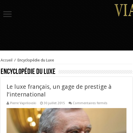
Accueil
/
Encyclopédie du Luxe
Encyclopédie du Luxe
Le luxe français, un gage de prestige à
l’international
sur
Pierre Vaprilovski
30 juillet 2015
Commentaires fermés
Le
luxe
français,
un
gage
de
prestige