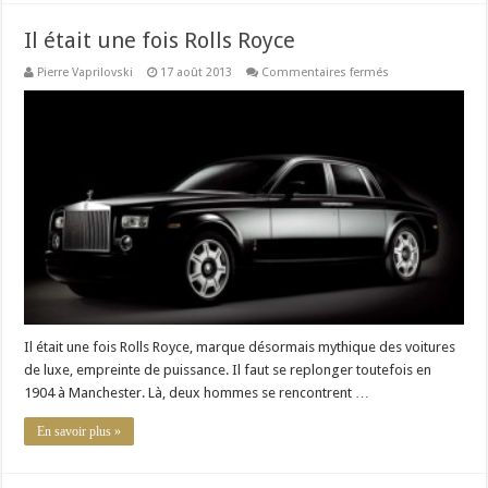
Il était une fois Rolls Royce
sur
Pierre Vaprilovski
17 août 2013
Commentaires fermés
Il
était
une
fois
Rolls
Royce
Il était une fois Rolls Royce, marque désormais mythique des voitures
de luxe, empreinte de puissance. Il faut se replonger toutefois en
1904 à Manchester. Là, deux hommes se rencontrent …
En savoir plus »