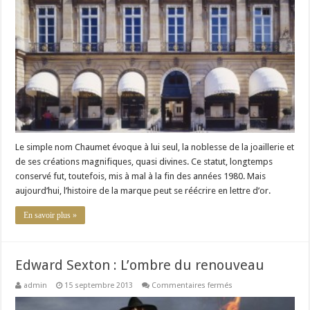
La
Royauté
Le simple nom Chaumet évoque à lui seul, la noblesse de la joaillerie et
de ses créations magnifiques, quasi divines. Ce statut, longtemps
conservé fut, toutefois, mis à mal à la fin des années 1980. Mais
aujourd’hui, l’histoire de la marque peut se réécrire en lettre d’or.
En savoir plus »
Edward Sexton : L’ombre du renouveau
sur
admin
15 septembre 2013
Commentaires fermés
Edward
Sexton