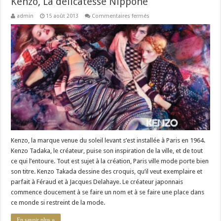
Kenzo, La délicatesse Nippone
sur
admin
15 août 2013
Commentaires fermés
Kenzo,
La
délicatesse
Nippone
Kenzo, la marque venue du soleil levant s’est installée à Paris en 1964.
Kenzo Tadaka, le créateur, puise son inspiration de la ville, et de tout
ce qui l’entoure. Tout est sujet à la création, Paris ville mode porte bien
son titre. Kenzo Takada dessine des croquis, qu’il veut exemplaire et
parfait à Féraud et à Jacques Delahaye. Le créateur japonnais
commence doucement à se faire un nom et à se faire une place dans
ce monde si restreint de la mode.
En savoir plus »