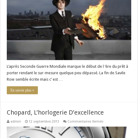
:
L’ombre
du
renouveau
L’après Seconde Guerre Mondiale marque le début de l ’ère du prêt à
porter rendant le sur-mesure quelque peu dépassé. La fin de Savile
Row semble écrite mais c’ est …
En savoir plus »
Chopard, L’horlogerie D’excellence
sur
admin
12 septembre 2013
Commentaires fermés
Chopard,
L’horlogerie
D’excellence