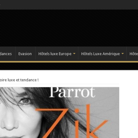
dances
Evasion
Hôtels luxe Europe
Hôtels Luxe Amérique
Hôte
ire luxe et tendance !