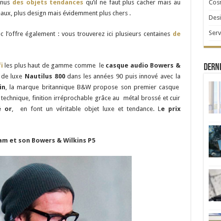
Cosm
enus
des objets tendances
qu’il ne faut plus cacher mais au
beaux, plus design mais évidemment plus chers .
Desi
Serv
l’offre également : vous trouverez ici plusieurs centaines
de
i
les plus haut de gamme comme le
casque audio Bowers &
Derni
s de luxe
Nautilus 800
dans les années 90 puis innové avec la
in
, la marque britannique B&W propose son premier casque
technique, finition irréprochable grâce au métal brossé et cuir
é or
, en font un véritable objet luxe et tendance. L
e prix
am et son Bowers & Wilkins P5