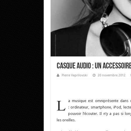
Casque audio : un accessoire
Pierre Vaprilovski
20 novembre 2012
L
a musique est omniprésente dans no
: ordinateur, smartphone, iPod, lec
pouvoir l’écouter. Il n’y a pas si l
les oreilles.