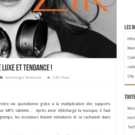
Les d
Hôte
Mari
Cad
 luxe et tendance !
cad
City
Technologie
,
Tendances
3,812 Vues
Toute
tre vie quotidienne grâce à la multiplication des supports
Mod
teur MP3, tablette… Après avoir téléchargé la musique, il faut
ongtemps, les écouteurs étaient miniatures et se cachaient dans
Horl
Tec