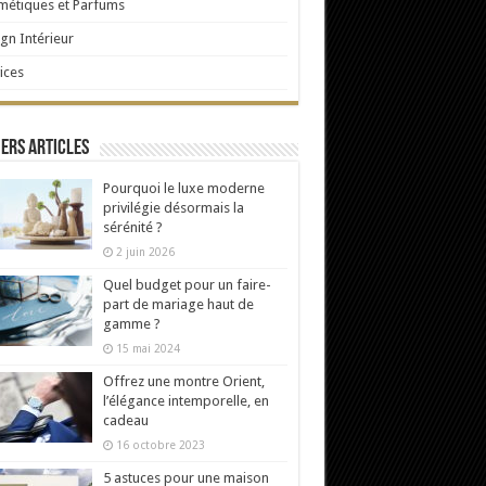
étiques et Parfums
gn Intérieur
ices
ers articles
Pourquoi le luxe moderne
privilégie désormais la
sérénité ?
2 juin 2026
Quel budget pour un faire-
part de mariage haut de
gamme ?
15 mai 2024
Offrez une montre Orient,
l’élégance intemporelle, en
cadeau
16 octobre 2023
5 astuces pour une maison