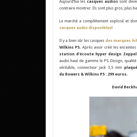
Aujourd’hui les
casques audios
sont dev
contraire montrer. Ils sont plus gros, plus 
Le marché a complètement explosé et donc 
casques audio disponibles
!
Il y a bien sûr les casques
des marques hif
Wilkins P5.
Après avoir créé les enceinte
station d’écoute hyper design Zeppel
audio haut de gamme le P5. Design, qualité 
véritable, connecteur jack 3,5 mm
plaqu
du Bowers & Wilkins P5 : 299 euros.
David Beckh