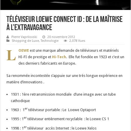
Téléviseur Loewe Connect ID : de la maîtrise
à l’extravagance
Pierre Vaprilovski
20 novembre 2012
Shopping de Luxe
,
Technologie
2,078 Vues
L
OEWE
est une marque allemande de téléviseurs et matériels
HI-FI de prestige et
Hi-Tech
. Elle fut fondée en 1923 et c’est un
des derniers fabricants en Europe.
Sa renommée incontestée s’appuie sur une très longue expérience en
matière d’innovations .
1931 : 1ère retransmission mondiale d’une image avec un tube
cathodique
er
1963 : 1
téléviseur portable : Le Loewe Optaport
er
1995 : 1
téléviseur entièrement recyclable : le Loewe CS 1
er
1998 : 1
téléviseur accès Internet : le Loewe Xelos