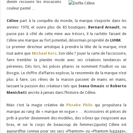
denim recouvr
e les mocassins
couleur pastel …
Céline
part à la conquête du monde, la marque s’exporte dans les
années 1970, et ouvre plus de 85 boutiques.
Bernard Arnault
, ne
passe pas à côté de cette mine aux trésors, il la rachète faisant de
Céline une marque au fort potentiel, désormais propriété de
LVHM.
Le premier directeur artistique à prendre la tête de la marque, n’est
tout autre que
Michael Kors
. Son idée ? Jouer la carte de l’accessoire,
faire trembler la planète mode avec ses créations tendances et
pérennes. Dès lors, les pièces phares se nomment Poulbot ou sac
Boogie. Le chiffre d’affaires explose, la renommée de la marque n’est
plus à faire. Les rênes de la maison passent de mains en mains,
laissant la passion des créateurs tels que
Ivana Omazic
et
Roberto
Menichet
ti ancrée à jamais dans l’histoire de Céline.
Mais c’est la magie créative de
Phoebe Philo
qui propulsera la
marque au rang de « marque en vogue » … Accessoires et pièces de
prêt-à-porter deviennent des modèles, des icônes qui s’exposent aux
bras, et sur le corps de beaucoup de femmes.[quote] Céline est
aujourd’hui connue pour ses sacs «Phantom» ou «Phantom luggage»,