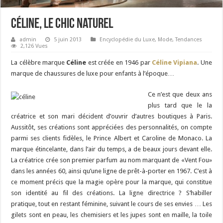
Céline, Le Chic Naturel
admin
5 juin 2013
Encyclopédie du Luxe
,
Mode
,
Tendances
2,126 Vues
La célèbre marque
Céline
est créée en 1946 par
Céline Vipiana
. Une
marque de chaussures de luxe pour enfants à l’époque…
Ce n’est que deux ans
plus tard que le la
créatrice et son mari décident d’ouvrir d’autres boutiques à Paris.
Aussitôt, ses créations sont appréciées des personnalités, on compte
parmi ses clients fidèles, le Prince Albert et Caroline de Monaco. La
marque étincelante, dans l’air du temps, a de beaux jours devant elle.
La créatrice crée son premier parfum au nom marquant de «Vent Fou»
dans les années 60, ainsi qu’une ligne de prêt-à-porter en 1967. C’est à
ce moment précis que la magie opère pour la marque, qui constitue
son identité au fil des créations. La ligne directrice ? S’habiller
pratique, tout en restant féminine, suivant le cours de ses envies … Les
gilets sont en peau, les chemisiers et les jupes sont en maille, la toile