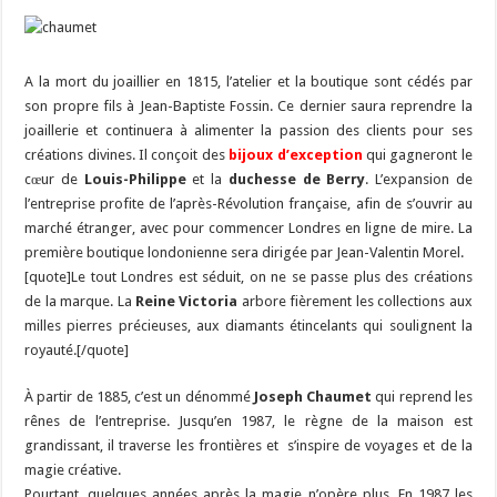
A la mort du joaillier en 1815, l’atelier et la boutique sont cédés par
son propre fils à Jean-Baptiste Fossin. Ce dernier saura reprendre la
joaillerie et continuera à alimenter la passion des clients pour ses
créations divines. Il conçoit des
bijoux d’exception
qui gagneront le
cœur de
Louis-Philippe
et la
duchesse de Berry
. L’expansion de
l’entreprise profite de l’après-Révolution française, afin de s’ouvrir au
marché étranger, avec pour commencer Londres en ligne de mire. La
première boutique londonienne sera dirigée par Jean-Valentin Morel.
[quote]Le tout Londres est séduit, on ne se passe plus des créations
de la marque. La
Reine Victoria
arbore fièrement les collections aux
milles pierres précieuses, aux diamants étincelants qui soulignent la
royauté.[/quote]
À partir de 1885, c’est un dénommé
Joseph Chaumet
qui reprend les
rênes de l’entreprise. Jusqu’en 1987, le règne de la maison est
grandissant, il traverse les frontières et s’inspire de voyages et de la
magie créative.
Pourtant, quelques années après la magie n’opère plus. En 1987 les