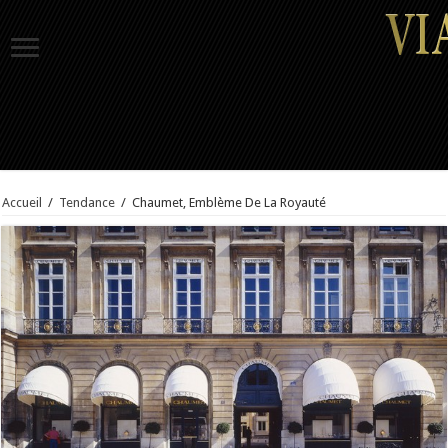
Accueil
/
Tendance
/
Chaumet, Emblème De La Royauté