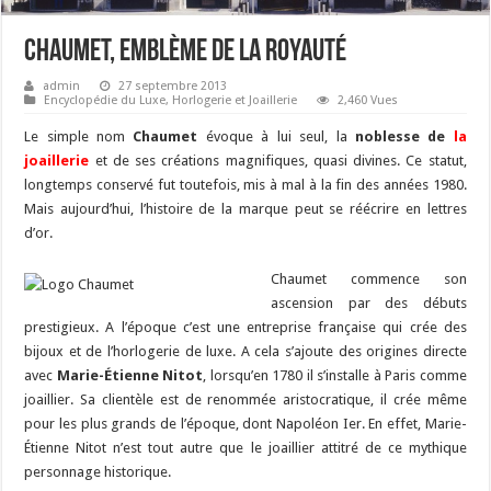
Chaumet, Emblème De La Royauté
admin
27 septembre 2013
Encyclopédie du Luxe
,
Horlogerie et Joaillerie
2,460 Vues
Le simple nom
Chaumet
évoque à lui seul, la
noblesse de
la
joaillerie
et de ses créations magnifiques, quasi divines. Ce statut,
longtemps conservé fut toutefois, mis à mal à la fin des années 1980.
Mais aujourd’hui, l’histoire de la marque peut se réécrire en lettres
d’or.
Chaumet commence son
ascension par des débuts
prestigieux. A l’époque c’est une entreprise française qui crée des
bijoux et de l’horlogerie de luxe. A cela s’ajoute des origines directe
avec
Marie-Étienne Nitot
, lorsqu’en 1780 il s’installe à Paris comme
joaillier. Sa clientèle est de renommée aristocratique, il crée même
pour les plus grands de l’époque, dont Napoléon Ier. En effet, Marie-
Étienne Nitot n’est tout autre que le joaillier attitré de ce mythique
personnage historique.