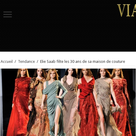
Accueil
/
Tendance
/
Elie Saab fête les 30 ans de sa maison de couture