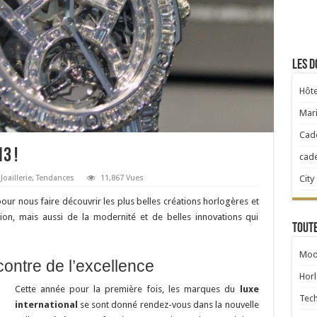
Les d
Hôte
Mari
Cad
3 !
cad
City
Joaillerie
,
Tendances
11,867 Vues
pour nous faire découvrir les plus belles créations horlogères et
ion, mais aussi de la modernité et de belles innovations qui
Toute
Mod
contre de l’excellence
Horl
Cette année pour la première fois, les marques du
luxe
Tec
international
se sont donné rendez-vous dans la nouvelle