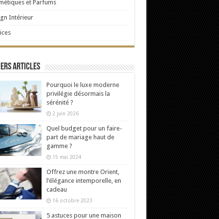
étiques et Parfums
gn Intérieur
ices
ers articles
Pourquoi le luxe moderne
privilégie désormais la
sérénité ?
2 juin 2026
Quel budget pour un faire-
part de mariage haut de
gamme ?
15 mai 2024
Offrez une montre Orient,
l’élégance intemporelle, en
cadeau
16 octobre 2023
5 astuces pour une maison