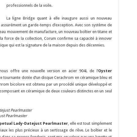
professionnels de la voile.
La ligne Bridge quant à elle inaugure aussi un nouveau
t assurément un garde-temps d’exception. Avec son système de
eau mouvement de manufacture, un nouveau boîtier en titane et
it la force de la collection, Corum confirme sa capacité à innover
tique qui est la signature de la maison depuis des décennies.
nous offre une nouvelle version en acier 904L de l’
Oyster
te tournante dotée d’un disque Cerachrom en céramique bleu et
rachrom bicolore est obtenu par un procédé unique développé et
 composant en céramique de deux couleurs distinctes en un seul
ust Pearlmaster
petual Lady-Datejust Pearlmaster
, elle est tout simplement
iaux les plus précieux à un sertissage de rêve. Le boîtier et le
x dans sa propre fonderie, sont mis en valeur par une lunette et