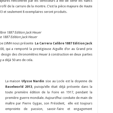
 majeures rencontrée par les sertisseurs a été de sertir les flancs
rofil de la carrure de la montre. C’est la pièce majeure de Haute
13 et seulement 8 exemplaires seront produits.
e 1887 Edition Jack Heuer
oupe LVMH nous présente
La Carrera Calibre 1887 Edition Jack
00, qui a remporté la prestigieuse Aiguille d’or au Grand prix
le design des chronomètres Heuer à construction en deux parties
y a déjà 50 ans de cela.
La maison
Ulysse Nardin
sise au Locle est la doyenne de
Baselworld 2013
, puisqu’elle était déjà présente dans la
toute première édition de la Foire en 1917, pendant la
première guerre mondiale. Aujourd’hui conduite de main de
maître par Pierre Gygax, son Président, elle est toujours
empreinte de passion, savoir-faire et engagement