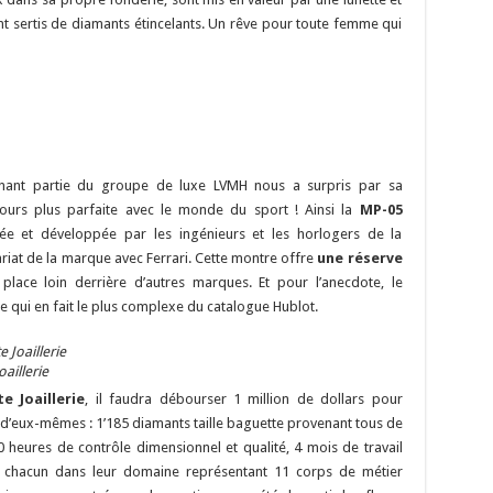
t sertis de diamants étincelants. Un rêve pour toute femme qui
enant partie du groupe de luxe LVMH nous a surpris par sa
jours plus parfaite avec le monde du sport ! Ainsi la
MP-05
e et développée par les ingénieurs et les horlogers de la
riat de la marque avec Ferrari. Cette montre offre
une réserve
place loin derrière d’autres marques. Et pour l’anecdote, le
qui en fait le plus complexe du catalogue Hublot.
aillerie
e Joaillerie
, il faudra débourser 1 million de dollars pour
nt d’eux-mêmes : 1’185 diamants taille baguette provenant tous de
00 heures de contrôle dimensionnel et qualité, 4 mois de travail
ts chacun dans leur domaine représentant 11 corps de métier