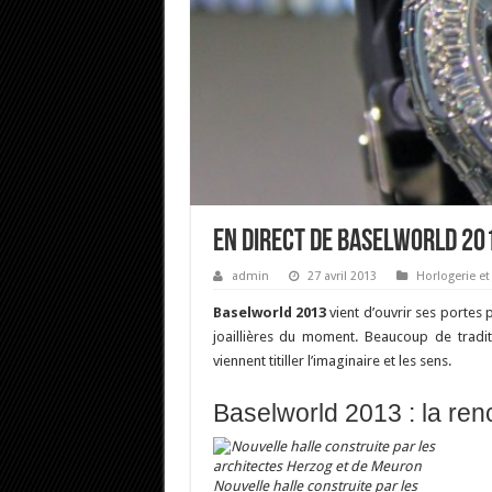
En direct de Baselworld 201
admin
27 avril 2013
Horlogerie et 
Baselworld 2013
vient d’ouvrir ses portes 
joaillières du moment. Beaucoup de tradit
viennent titiller l’imaginaire et les sens.
Baselworld 2013 : la ren
Nouvelle halle construite par les