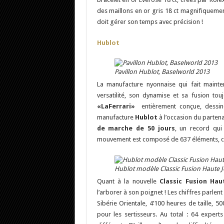
des maillons en or gris 18 ct magnifiquemen
doit gérer son temps avec précision !
Hublot
Pavillon Hublot, Baselworld 2013
La manufacture nyonnaise qui fait maint
versatilité, son dynamise et sa fusion tou
«LaFerrari»
entièrement conçue, dessiné
manufacture
Hublot
à l’occasion du partena
de marche de 50 jours
, un record qui 
mouvement est composé de 637 éléments, ce 
Hublot modèle Classic Fusion Haute Jo
Quant à la nouvelle
Classic Fusion Haut
l’arborer à son poignet ! Les chiffres parle
Sibérie Orientale, 4’100 heures de taille, 5
pour les sertisseurs. Au total : 64 exper