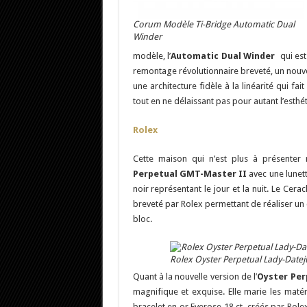
Corum Modèle Ti-Bridge Automatic Dual
Winder
modèle, l’
Automatic Dual Winder
qui es
remontage révolutionnaire breveté, un nouv
une architecture fidèle à la linéarité qui fa
tout en ne délaissant pas pour autant l’esthé
Rolex
Cette maison qui n’est plus à présenter 
Perpetual GMT-Master II
avec une lunet
noir représentant le jour et la nuit. Le Ce
breveté par Rolex permettant de réaliser un
bloc.
Rolex Oyster Perpetual Lady-Datej
Quant à la nouvelle version de l’
Oyster Per
magnifique et exquise. Elle marie les matér
bracelet en or Everose 18 ct, créés par Role