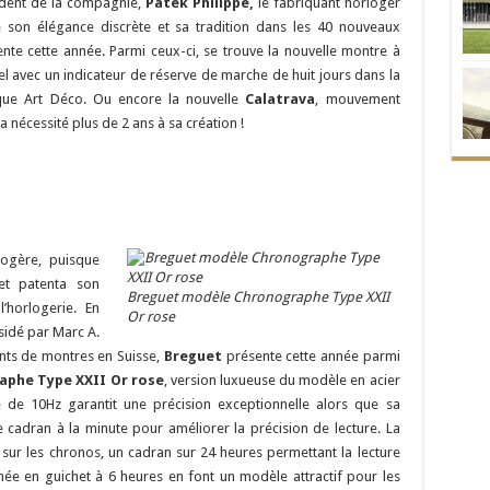
ident de la compagnie,
Patek Philippe,
le fabriquant horloger
son élégance discrète et sa tradition dans les 40 nouveaux
e cette année. Parmi ceux-ci, se trouve la nouvelle montre à
vec un indicateur de réserve de marche de huit jours dans la
que Art Déco. Ou encore la nouvelle
Calatrava
, mouvement
nécessité plus de 2 ans à sa création !
logère, puisque
et patenta son
Breguet modèle Chronographe Type XXII
’horlogerie. En
Or rose
idé par Marc A.
nts de montres en Suisse,
Breguet
présente cette année parmi
aphe Type XXII Or rose
, version luxueuse du modèle en acier
e de 10Hz garantit une précision exceptionnelle alors que sa
 cadran à la minute pour améliorer la précision de lecture. La
sur les chronos, un cadran sur 24 heures permettant la lecture
hée en guichet à 6 heures en font un modèle attractif pour les