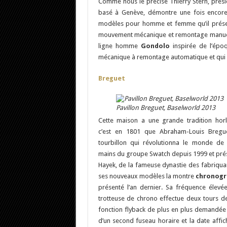
Comme nous le précise Thierry Stern, prés
basé à Genève, démontre une fois encore 
modèles pour homme et femme qu’il présent
mouvement mécanique et remontage manuel a
ligne homme
Gondolo
inspirée de l’épo
mécanique à remontage automatique et qui a 
Breguet
Pavillon Breguet, Baselworld 2013
Cette maison a une grande tradition hor
c’est en 1801 que Abraham-Louis Bregu
tourbillon qui révolutionna le monde de l
mains du groupe Swatch depuis 1999 et prés
Hayek, de la fameuse dynastie des fabriqua
ses nouveaux modèles la montre
chronogr
présenté l’an dernier. Sa fréquence élevé
trotteuse de chrono effectue deux tours de
fonction flyback de plus en plus demandée 
d’un second fuseau horaire et la date affic