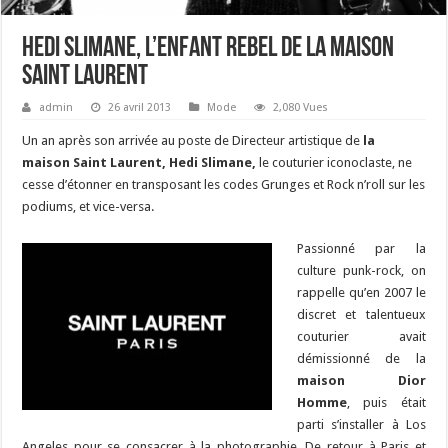
Hedi Slimane, l’enfant rebel de la maison
Saint Laurent
admin
26 avril 2013
Mode
2,080 Vues
Un an après son arrivée au poste de Directeur artistique de
la
maison Saint Laurent, Hedi Slimane,
le couturier iconoclaste, ne
cesse d’étonner en transposant les codes Grunges et Rock n’roll sur les
podiums, et vice-versa.
Passionné par la
culture punk-rock, on
rappelle qu’en 2007 le
discret et talentueux
couturier avait
démissionné de la
maison Dior
Homme
, puis était
parti s’installer à Los
Angeles pour se consacrer à la photographie. De retour à Paris et