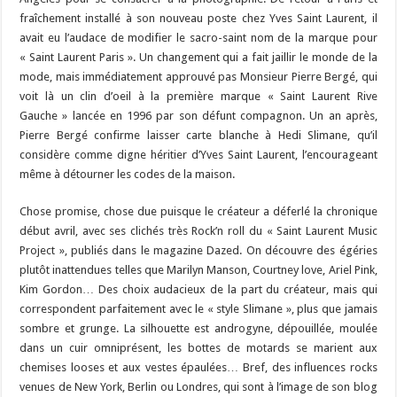
fraîchement installé à son nouveau poste chez Yves Saint Laurent, il
avait eu l’audace de modifier le sacro-saint nom de la marque pour
« Saint Laurent Paris ». Un changement qui a fait jaillir le monde de la
mode, mais immédiatement approuvé pas Monsieur Pierre Bergé, qui
voit là un clin d’oeil à la première marque « Saint Laurent Rive
Gauche » lancée en 1996 par son défunt compagnon. Un an après,
Pierre Bergé confirme laisser carte blanche à Hedi Slimane, qu’il
considère comme digne héritier d’Yves Saint Laurent, l’encourageant
même à détourner les codes de la maison.
Chose promise, chose due puisque le créateur a déferlé la chronique
début avril, avec ses clichés très Rock’n roll du « Saint Laurent Music
Project », publiés dans le magazine Dazed. On découvre des égéries
plutôt inattendues telles que Marilyn Manson, Courtney love, Ariel Pink,
Kim Gordon… Des choix audacieux de la part du créateur, mais qui
correspondent parfaitement avec le « style Slimane », plus que jamais
sombre et grunge. La silhouette est androgyne, dépouillée, moulée
dans un cuir omniprésent, les bottes de motards se marient aux
chemises looses et aux vestes épaulées… Bref, des influences rocks
venues de New York, Berlin ou Londres, qui sont à l’image de son blog