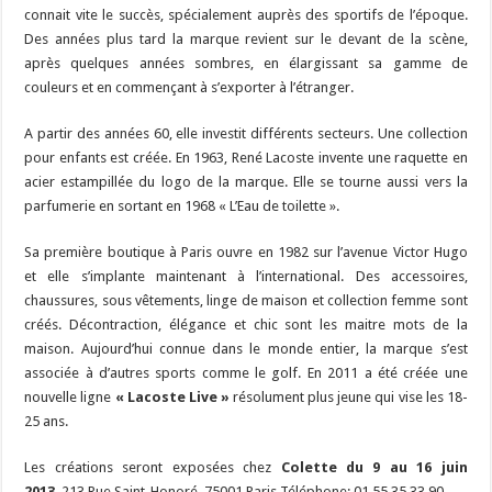
connait vite le succès, spécialement auprès des sportifs de l’époque.
Des années plus tard la marque revient sur le devant de la scène,
après quelques années sombres, en élargissant sa gamme de
couleurs et en commençant à s’exporter à l’étranger.
A partir des années 60, elle investit différents secteurs. Une collection
pour enfants est créée. En 1963, René Lacoste invente une raquette en
acier estampillée du logo de la marque. Elle se tourne aussi vers la
parfumerie en sortant en 1968 « L’Eau de toilette ».
Sa première boutique à Paris ouvre en 1982 sur l’avenue Victor Hugo
et elle s’implante maintenant à l’international. Des accessoires,
chaussures, sous vêtements, linge de maison et collection femme sont
créés. Décontraction, élégance et chic sont les maitre mots de la
maison. Aujourd’hui connue dans le monde entier, la marque s’est
associée à d’autres sports comme le golf. En 2011 a été créée une
nouvelle ligne
« Lacoste Live »
résolument plus jeune qui vise les 18-
25 ans.
Les créations seront exposées chez
Colette du 9 au 16 juin
2013
. 213 Rue Saint-Honoré, 75001 Paris Téléphone: 01 55 35 33 90