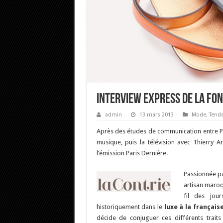
Interview express de la fo
admin
13 mars 2013
Mode
,
Tend
Après des études de communication entre Pari
musique, puis la télévision avec Thierry A
l’émission Paris Dernière.
Passionnée par
artisan maroqu
fil des jou
historiquement dans le
luxe à la français
décide de conjuguer ces différents traits