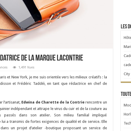
Les d
Hôte
Mari
Cad
ndatrice de la marque laContrie
cad
ances
1,491 Vues
City
s et New York, je me suis orientée vers les milieux créatifs : la
rdisson et Frédéric Taddéi, en tant que rédactrice en chef de
Toute
 l’artisanat,
Edwina de Charette de la Contrie
rencontre un
Mod
inier indépendant et attrape le virus du cuir et de la couture au
Horl
rs passés dans son atelier. Son milieu familial impliqué
e
lui a transmis de fortes exigences de qualité et de service. Elle
Tec
 dans un projet d’atelier -boutique proposant un service de