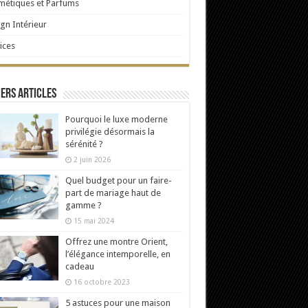
étiques et Parfums
gn Intérieur
ices
ers articles
Pourquoi le luxe moderne
privilégie désormais la
sérénité ?
2 juin 2026
Quel budget pour un faire-
part de mariage haut de
gamme ?
15 mai 2024
Offrez une montre Orient,
l’élégance intemporelle, en
cadeau
16 octobre 2023
5 astuces pour une maison