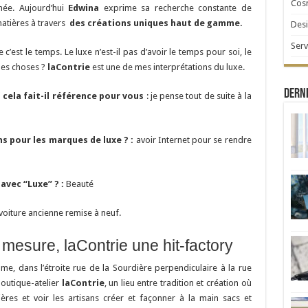
Cosm
née. Aujourd’hui
Edwina
exprime sa recherche constante de
matières à travers
des créations uniques haut de gamme.
Desi
Serv
e c’est le temps. Le luxe n’est-il pas d’avoir le temps pour soi, le
les choses ?
laContrie
est une de mes interprétations du luxe.
Derni
oi cela fait-il référence pour vous
: je pense tout de suite à la
ons pour les marques de luxe ? :
avoir Internet pour se rendre
avec “Luxe” ? :
Beauté
voiture ancienne remise à neuf.
mesure, laContrie une hit-factory
me, dans l’étroite rue de la Sourdière perpendiculaire à la rue
boutique-atelier
laContrie
, un lieu entre tradition et création où
ières et voir les artisans créer et façonner à la main sacs et