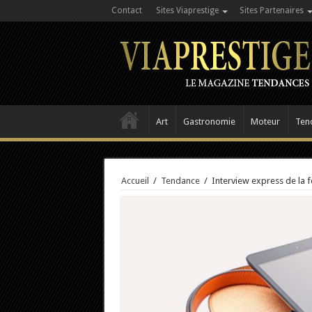
Contact
Sites Viaprestige
Sites Partenaires
Art
Gastronomie
Moteur
Ten
Accueil
/
Tendance
/
Interview express de la 