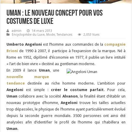
Uman : le nouveau concept pour vos
costumes de luxe
admin
14 mars 2013
Encyclopédie du Luxe
,
Mode
,
Tendances
2,053 Vues
Umberto Angeloni
est l’homme aux commandes de la
compagnie
Brioni
de 1990 à 2007, il participe à l’expansion de la marque. Né à
Rome en 1952, diplômé d’économie en 1977, il publie un livre intitulé
« l’art de bien vivre » destiné au gentleman moderne.
En 2009 il lance
Uman
, une
nouvelle marque
tendance
destinée au riche homme moderne. L’ambition pour
Angeloni
est simple :
créer le costume parfait
. Pour cela,
Uman
collabore avec la société
Alvanon
, la finalité étant d’établir un
nouveau prototype d’homme,
Angeloni
trouve les tailles actuelles
trop dépassées, le physique de l’homme ayant particulièrement évolué
depuis la seconde guerre mondiale. 3500 personnes ont ainsi été
analysées afin d’identifier le profil de l’homme qui s’habillera en
Uman
.