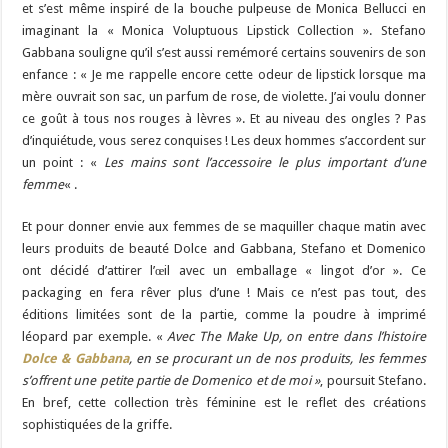
et s’est même inspiré de la bouche pulpeuse de Monica Bellucci en
imaginant la « Monica Voluptuous Lipstick Collection ». Stefano
Gabbana souligne qu’il s’est aussi remémoré certains souvenirs de son
enfance : « Je me rappelle encore cette odeur de lipstick lorsque ma
mère ouvrait son sac, un parfum de rose, de violette. J’ai voulu donner
ce goût à tous nos rouges à lèvres ». Et au niveau des ongles ? Pas
d’inquiétude, vous serez conquises ! Les deux hommes s’accordent sur
un point : «
Les mains sont l’accessoire le plus important d’une
femme
« .
Et pour donner envie aux femmes de se maquiller chaque matin avec
leurs produits de beauté Dolce and Gabbana, Stefano et Domenico
ont décidé d’attirer l’œil avec un emballage « lingot d’or ». Ce
packaging en fera rêver plus d’une ! Mais ce n’est pas tout, des
éditions limitées sont de la partie, comme la poudre à imprimé
léopard par exemple. «
Avec The Make Up, on entre dans l’histoire
Dolce & Gabbana
, en se procurant un de nos produits, les femmes
s’offrent une petite partie de Domenico et de moi »
, poursuit Stefano.
En bref, cette collection très féminine est le reflet des créations
sophistiquées de la griffe.