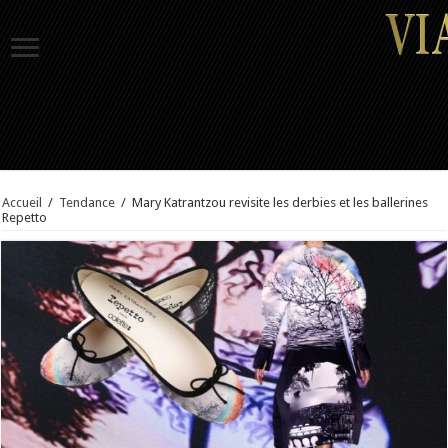
Accueil
/
Tendance
/
Mary Katrantzou revisite les derbies et les ballerines
Repetto