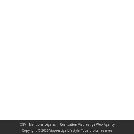
CGV - Mentions Légales
| Réalisation
Viaprestige Web Agency
Copyright © 2026 Viaprestige Lifestyle, Tous droits réservés