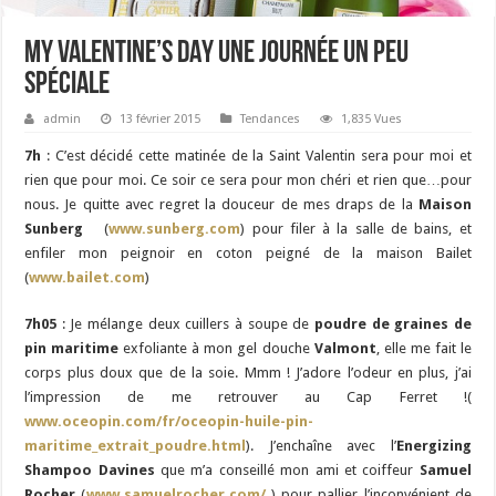
MY VALENTINE’S DAY une journée un peu
spéciale
admin
13 février 2015
Tendances
1,835 Vues
7h
: C’est décidé cette matinée de la Saint Valentin sera pour moi et
rien que pour moi. Ce soir ce sera pour mon chéri et rien que…pour
nous. Je quitte avec regret la douceur de mes draps de la
Maison
Sunberg
(
www.sunberg.com
) pour filer à la salle de bains, et
enfiler mon peignoir en coton peigné de la maison Bailet
(
www.bailet.com
)
7h05
: Je mélange deux cuillers à soupe de
poudre de graines de
pin maritime
exfoliante à mon gel douche
Valmont
, elle me fait le
corps plus doux que de la soie. Mmm ! J’adore l’odeur en plus, j’ai
l’impression de me retrouver au Cap Ferret !(
www.oceopin.com/fr/oceopin-huile-pin-
maritime_extrait_poudre.html
). J’enchaîne avec l’
Energizing
Shampoo Davines
que m’a conseillé mon ami et coiffeur
Samuel
Rocher
(
www.samuelrocher.com/
) pour pallier l’inconvénient de