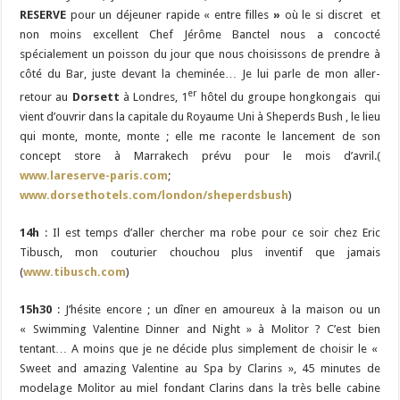
RESERVE
pour un déjeuner rapide « entre filles
»
où le si discret et
non moins excellent Chef Jérôme Banctel nous a concocté
spécialement un poisson du jour que nous choisissons de prendre à
côté du Bar, juste devant la cheminée… Je lui parle de mon aller-
er
retour au
Dorsett
à Londres, 1
hôtel du groupe hongkongais qui
vient d’ouvrir dans la capitale du Royaume Uni à Sheperds Bush , le lieu
qui monte, monte, monte ; elle me raconte le lancement de son
concept store à Marrakech prévu pour le mois d’avril.(
www.lareserve-paris.com
;
www.dorsethotels.com/london/sheperdsbush
)
14h
: Il est temps d’aller chercher ma robe pour ce soir chez Eric
Tibusch, mon couturier chouchou plus inventif que jamais
(
www.tibusch.com
)
15h30
: J’hésite encore ; un dîner en amoureux à la maison ou un
« Swimming Valentine Dinner and Night » à Molitor ? C’est bien
tentant… A moins que je ne décide plus simplement de choisir le «
Sweet and amazing Valentine au Spa by Clarins », 45 minutes de
modelage Molitor au miel fondant Clarins dans la très belle cabine