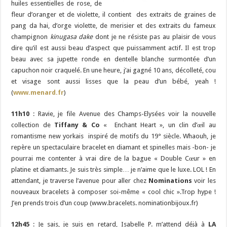
huiles essentielles de rose, de
fleur d’oranger et de violette, il contient des extraits de graines de
pang da hai, d’orge violette, de merisier et des extraits du fameux
champignon
kinugasa dake
dont je ne résiste pas au plaisir de vous
dire qu’il est aussi beau d’aspect que puissamment actif. Il est trop
beau avec sa jupette ronde en dentelle blanche surmontée d’un
capuchon noir craquelé. En une heure, j’ai gagné 10 ans, décolleté, cou
et visage sont aussi lisses que la peau d’un bébé, yeah !
(
www.menard.fr
)
11h10
: Ravie, je file Avenue des Champs-Elysées voir la nouvelle
collection de
Tiffany & Co
« Enchant Heart », un clin d’œil au
romantisme new yorkais inspiré de motifs du 19° siècle. Whaouh, je
repère un spectaculaire bracelet en diamant et spinelles mais -bon- je
pourrai me contenter à vrai dire de la bague « Double Cœur » en
platine et diamants. Je suis très simple… je n’aime que le luxe. LOL ! En
attendant, je traverse l’avenue pour aller chez
Nominations
voir les
nouveaux bracelets à composer soi-même « cool chic ».Trop hype !
J’en prends trois d’un coup (www.bracelets. nominationbijoux.fr)
12h45
: Je sais, je suis en retard, Isabelle P. m’attend déjà à
LA