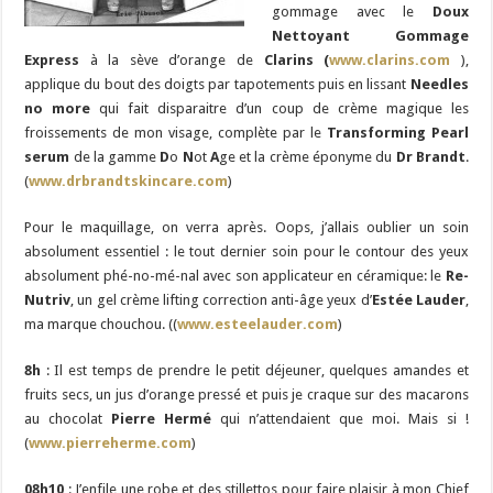
gommage avec le
Doux
Nettoyant Gommage
Express
à la sève d’orange de
Clarins (
www.clarins.com
),
applique du bout des doigts par tapotements puis en lissant
Needles
no more
qui fait disparaitre d’un coup de crème magique les
froissements de mon visage, complète par le
Transforming Pearl
serum
de la gamme
D
o
N
ot
A
ge et la crème éponyme du
Dr Brandt
.
(
www.drbrandtskincare.com
)
Pour le maquillage, on verra après. Oops, j’allais oublier un soin
absolument essentiel : le tout dernier soin pour le contour des yeux
absolument phé-no-mé-nal avec son applicateur en céramique: le
Re-
Nutriv
, un gel crème lifting correction anti-âge yeux d’
Estée Lauder
,
ma marque chouchou. ((
www.esteelauder.com
)
8h
: Il est temps de prendre le petit déjeuner, quelques amandes et
fruits secs, un jus d’orange pressé et puis je craque sur des macarons
au chocolat
Pierre Hermé
qui n’attendaient que moi. Mais si !
(
www.pierreherme.com
)
08h10
: J’enfile une robe et des stillettos pour faire plaisir à mon Chief