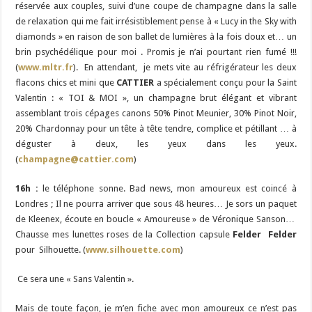
réservée aux couples, suivi d’une coupe de champagne dans la salle
de relaxation qui me fait irrésistiblement pense à « Lucy in the Sky with
diamonds » en raison de son ballet de lumières à la fois doux et… un
brin psychédélique pour moi . Promis je n’ai pourtant rien fumé !!!
(
www.mltr.fr
). En attendant, je mets vite au réfrigérateur les deux
flacons chics et mini que
CATTIER
a spécialement conçu pour la Saint
Valentin : « TOI & MOI », un champagne brut élégant et vibrant
assemblant trois cépages canons 50% Pinot Meunier, 30% Pinot Noir,
20% Chardonnay pour un tête à tête tendre, complice et pétillant … à
déguster à deux, les yeux dans les yeux.
(
champagne@cattier.com
)
16h :
le téléphone sonne. Bad news, mon amoureux est coincé à
Londres ; Il ne pourra arriver que sous 48 heures… Je sors un paquet
de Kleenex, écoute en boucle « Amoureuse » de Véronique Sanson…
Chausse mes lunettes roses de la Collection capsule
Felder Felder
pour Silhouette. (
www.silhouette.com
)
Ce sera une « Sans Valentin ».
Mais de toute façon, je m’en fiche avec mon amoureux ce n’est pas