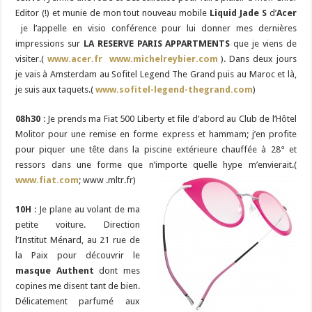
Editor (!) et munie de mon tout nouveau mobile
Liquid Jade S
d’
Acer
je l’appelle en visio conférence pour lui donner mes dernières
impressions sur
LA RESERVE PARIS APPARTMENTS
que je viens de
visiter.(
www.acer.fr
www.michelreybier.com
). Dans deux jours
je vais à Amsterdam au Sofitel Legend The Grand puis au Maroc et là,
je suis aux taquets.(
www.sofitel-legend-thegrand.com
)
08h30
: Je prends ma Fiat 500 Liberty et file d’abord au Club de l’Hôtel
Molitor pour une remise en forme express et hammam; j’en profite
pour piquer une tête dans la piscine extérieure chauffée à 28° et
ressors dans une forme que n’importe quelle hype m’envierait.(
www.fiat.com
; www .mltr.fr)
10H
: Je plane au volant de ma
petite voiture. Direction
l’Institut Ménard, au 21 rue de
la Paix pour découvrir le
masque Authent
dont mes
copines me disent tant de bien.
Délicatement parfumé aux