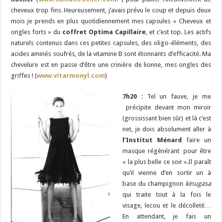
cheveux trop fins. Heureusement, j’avais prévu le coup et depuis deux
mois je prends en plus quotidiennement mes capsules « Cheveux et
ongles forts » du
coffret Optima Capillaire
, et c’est top. Les actifs
naturels contenus dans ces petites capsules, des oligo-éléments, des
acides aminés soufrés, de la vitamine B sont étonnants d’efficacité. Ma
chevelure est en passe d’être une crinière de lionne, mes ongles des
griffes ! (
www.vitarmonyl.com
)
7h20
: Tel un fauve, je me
précipite devant mon miroir
(grossissant bien sûr) et là c’est
net, je dois absolument aller à
l’Institut Ménard
faire un
masque régénérant pour être
« la plus belle ce soir ».Il paraît
qu’il vienne d’en sortir un à
base du champignon
kinugasa
qui traite tout à la fois le
visage, lecou et le décolleté…
En attendant, je fais un