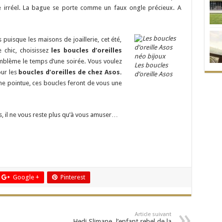
e irréel. La bague se porte comme un faux ongle précieux. A
 puisque les maisons de joaillerie, cet été,
e chic, choisissez
les boucles d’oreilles
mblème le temps d’une soirée. Vous voulez
Les boucles
our les
boucles d’oreilles de chez Asos.
d’oreille Asos
rme pointue, ces boucles feront de vous une
s, il ne vous reste plus qu’à vous amuser…
Google +
Pinterest
Article suivant
Hedi Slimane, l’enfant rebel de la