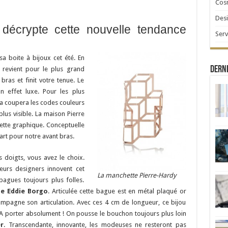
Cosm
Desi
 décrypte cette nouvelle tendance
Serv
sa boite à bijoux cet été. En
Derni
e revient pour le plus grand
 bras et finit votre tenue. Le
n effet luxe. Pour les plus
la coupera les codes couleurs
lus visible. La maison Pierre
ette graphique. Conceptuelle
’art pour notre avant bras.
s doigts, vous avez le choix.
ieurs designers innovent cet
La manchette Pierre-Hardy
bagues toujours plus folles.
ue Eddie Borgo
. Articulée cette bague est en métal plaqué or
compagne son articulation. Avec ces 4 cm de longueur, ce bijou
. A porter absolument ! On pousse le bouchon toujours plus loin
er
. Transcendante, innovante, les modeuses ne resteront pas