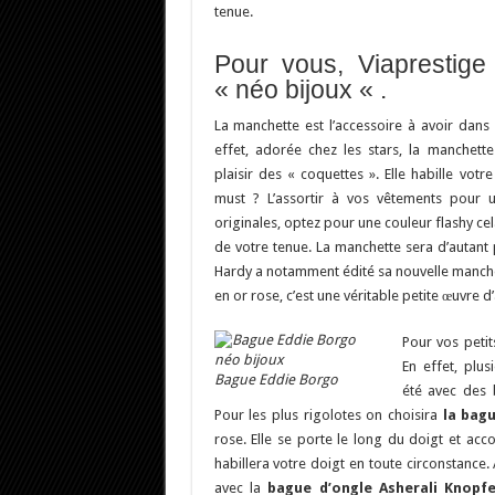
tenue.
Pour vous, Viaprestige
« néo bijoux « .
La manchette est l’accessoire à avoir dans 
effet, adorée chez les stars, la manchett
plaisir des « coquettes ». Elle habille votre
must ? L’assortir à vos vêtements pour u
originales, optez pour une couleur flashy ce
de votre tenue. La manchette sera d’autant p
Hardy a notamment édité sa nouvelle manch
en or rose, c’est une véritable petite œuvre d
Pour vos petit
En effet, plus
Bague Eddie Borgo
été avec des 
Pour les plus rigolotes on choisira
la bag
rose. Elle se porte le long du doigt et ac
habillera votre doigt en toute circonstance
avec la
bague d’ongle Asherali Knopf