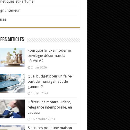
étiques et Parfums
gn Intérieur
ices
ers articles
Pourquoi le luxe moderne
privilégie désormais la
sérénité ?
2 juin 2026
Quel budget pour un faire-
part de mariage haut de
gamme ?
15 mai 2024
Offrez une montre Orient,
l’élégance intemporelle, en
cadeau
16 octobre 2023
5 astuces pour une maison