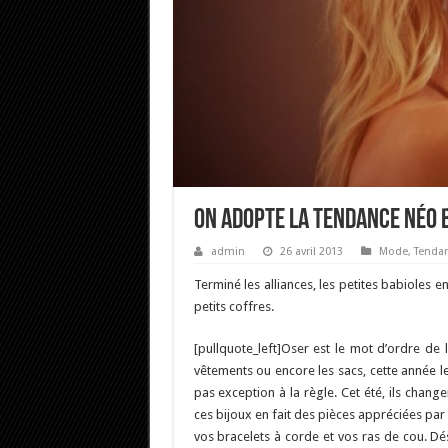
On adopte la tendance néo b
admin
26 avril 2013
Mode
,
Tenda
Terminé les alliances, les petites babioles e
petits coffres.
[pullquote_left]Oser est le mot d’ordre de l
vêtements ou encore les sacs, cette année l
pas exception à la règle. Cet été, ils chang
ces bijoux en fait des pièces appréciées par 
vos bracelets à corde et vos ras de cou. Dé