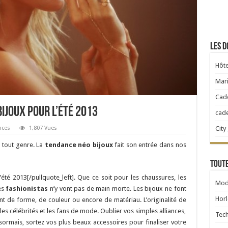
Les d
Hôte
Mari
Cad
ijoux pour l’été 2013
cad
City
nces
1,807 Vues
n tout genre. La
tendance néo bijoux
fait son entrée dans nos
Toute
’été 2013[/pullquote_left]. Que ce soit pour les chaussures, les
Mod
es
fashionistas
n’y vont pas de main morte. Les bijoux ne font
Horl
ent de forme, de couleur ou encore de matériau. L’originalité de
les célébrités et les fans de mode. Oublier vos simples alliances,
Tec
sormais, sortez vos plus beaux accessoires pour finaliser votre