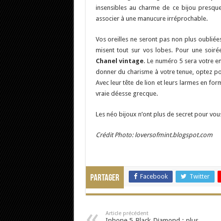
insensibles au charme de ce bijou presqu
associer à une manucure irréprochable.
Vos oreilles ne seront pas non plus oubliées
misent tout sur vos lobes. Pour une soiré
Chanel vintage
. Le numéro 5 sera votre e
donner du charisme à votre tenue, optez p
Avec leur tête de lion et leurs larmes en fo
vraie déesse grecque.
Les néo bijoux n’ont plus de secret pour vou
Crédit Photo: loversofmint.blogspot.com
Facebook
Twitter
Partager
Article précédent
Iphone 5 Black Diamond : plus